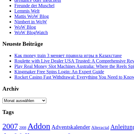
defstance oder meucheln
Freunde der Muschel
Lemmis Welt
Mattis WoW Blog
Nimbert in WoW
WoW Blog
WoW BlogWatch
Neueste Beiträge
Как money train 3 меняет правила игры в Казахстане
Roulette with Live Dealer USA Trusted: A Comprehensive Re
Play Real Money Slot Machines Australia: Where the Reels Sp
Kingmaker Free Spins Login: An Expert Guide
Rocket Casino Fast Withdrawal: Everything You Need to Kno
Archiv
Archiv
Tags
Addon
2007
Anleitun
Adventskalender
Alteractal
2008