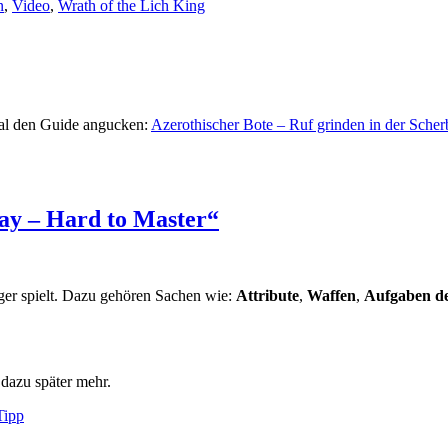
n
,
Video
,
Wrath of the Lich King
mal den Guide angucken:
Azerothischer Bote – Ruf grinden in der Sche
lay – Hard to Master“
ger spielt. Dazu gehören Sachen wie:
Attribute
,
Waffen
,
Aufgaben de
 dazu später mehr.
Tipp