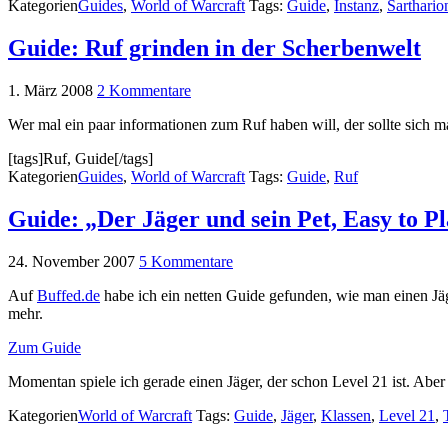
Kategorien
Guides
,
World of Warcraft
Tags:
Guide
,
Instanz
,
Sarthario
Guide: Ruf grinden in der Scherbenwelt
1. März 2008
2 Kommentare
Wer mal ein paar informationen zum Ruf haben will, der sollte sich 
[tags]Ruf, Guide[/tags]
Kategorien
Guides
,
World of Warcraft
Tags:
Guide
,
Ruf
Guide: „Der Jäger und sein Pet, Easy to P
24. November 2007
5 Kommentare
Auf
Buffed.de
habe ich ein netten Guide gefunden, wie man einen Jä
mehr.
Zum Guide
Momentan spiele ich gerade einen Jäger, der schon Level 21 ist. Aber
Kategorien
World of Warcraft
Tags:
Guide
,
Jäger
,
Klassen
,
Level 21
,