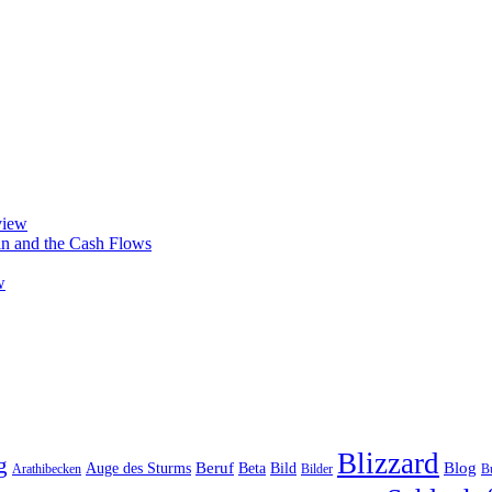
view
in and the Cash Flows
w
Blizzard
g
Beruf
Blog
Auge des Sturms
Beta
Bild
Bilder
Arathibecken
B