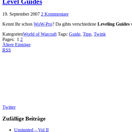
Level Guides
19. September 2007
2 Kommentare
Kennt Ihr schon
WoW-Pro
? Da gibts verschiedene
Leveling Guides
v
Kategorien
World of Warcraft
Tags:
Guide
,
Tipp
,
Twink
Pages:
1
2
Ältere Einträge
RSS
Twitter
Zufällige Beiträge
Unstunted – Vol II