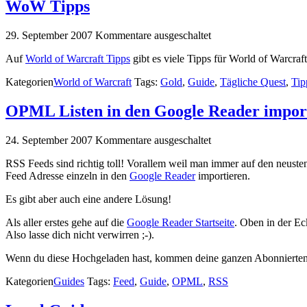
WoW Tipps
29. September 2007
Kommentare ausgeschaltet
Auf
World of Warcraft Tipps
gibt es viele Tipps für World of Warcra
Kategorien
World of Warcraft
Tags:
Gold
,
Guide
,
Tägliche Quest
,
Tip
OPML Listen in den Google Reader impor
24. September 2007
Kommentare ausgeschaltet
RSS Feeds sind richtig toll! Vorallem weil man immer auf den neuste
Feed Adresse einzeln in den
Google Reader
importieren.
Es gibt aber auch eine andere Lösung!
Als aller erstes gehe auf die
Google Reader Startseite
. Oben in der Ec
Also lasse dich nicht verwirren ;-).
Wenn du diese Hochgeladen hast, kommen deine ganzen Abonnierten
Kategorien
Guides
Tags:
Feed
,
Guide
,
OPML
,
RSS