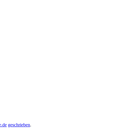
e.de
geschrieben
.