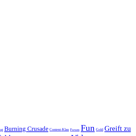
Fun
Greift zu
Burning Crusade
ug
Content-Klau
Gold
Forum