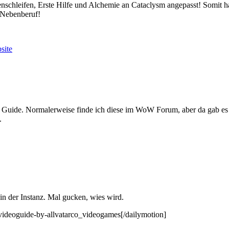
chleifen, Erste Hilfe und Alchemie an Cataclysm angepasst! Somit hab
 Nebenberuf!
site
n Guide. Normalerweise finde ich diese im WoW Forum, aber da gab e
.
e in der Instanz. Mal gucken, wies wird.
videoguide-by-allvatarco_videogames[/dailymotion]