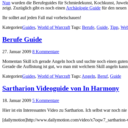
Nun
wurden die Berufeguides für Schmiedekunst, Kochkunst, Juwelens
zeigt. Zuzüglich gibt es noch einen
Archäologie Guide
für den neuen
Ihr solltet auf jeden Fall mal vorbeischauen!
Kategorien
Guides
,
World of Warcraft
Tags:
Berufe
,
Guide
,
Tipp
,
Web
Berufe Guide
27. Januar 2009
8 Kommentare
Momentan Skill ich gerade Angeln hoch und suchte noch einen gute
Gerade die Auflistung ist gut, wo man mit welchem Skill angeln kann
Kategorien
Guides
,
World of Warcraft
Tags:
Angeln
,
Beruf
,
Guide
Sartharion Videoguide von In Harmony
18. Januar 2009
5 Kommentare
Hier ist ein Interessantes Video zu Sartharion. Ich selbst war noch ni
[dailymotion]http://www.dailymotion.com/video/x7oqw7_sartharion-