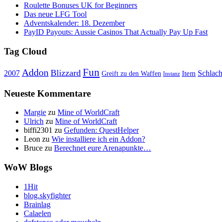
Roulette Bonuses UK for Beginners
Das neue LFG Tool
Adventskalender: 18. Dezember
PayID Payouts: Aussie Casinos That Actually Pay Up Fast
Tag Cloud
Fun
Addon
Blizzard
Schlach
2007
Item
Greift zu den Waffen
Instanz
Neueste Kommentare
Margie
zu
Mine of WorldCraft
Ulrich
zu
Mine of WorldCraft
biffi2301
zu
Gefunden: QuestHelper
Leon
zu
Wie installiere ich ein Addon?
Bruce
zu
Berechnet eure Arenapunkte…
WoW Blogs
1Hit
blog.skyfighter
Brainlag
Calaelen