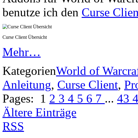
benutze ich den
Curse Clien
Curse Client Übersicht
Mehr…
Kategorien
World of Warcra
Anleitung
,
Curse Client
,
Pr
Pages:
1
2
3
4
5
6
7
...
43
Ältere Einträge
RSS