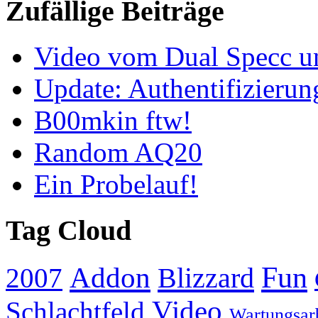
Zufällige Beiträge
Video vom Dual Specc 
Update: Authentifizieru
B00mkin ftw!
Random AQ20
Ein Probelauf!
Tag Cloud
Addon
Fun
Blizzard
2007
Video
Schlachtfeld
Wartungsar