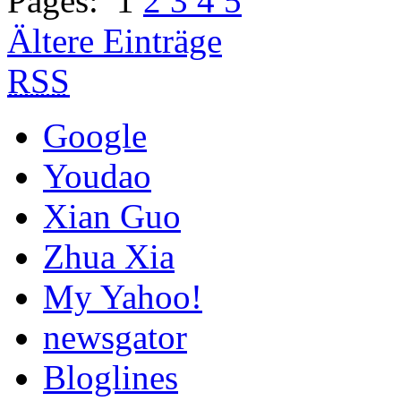
Pages:
1
2
3
4
5
Ältere Einträge
RSS
Google
Youdao
Xian Guo
Zhua Xia
My Yahoo!
newsgator
Bloglines