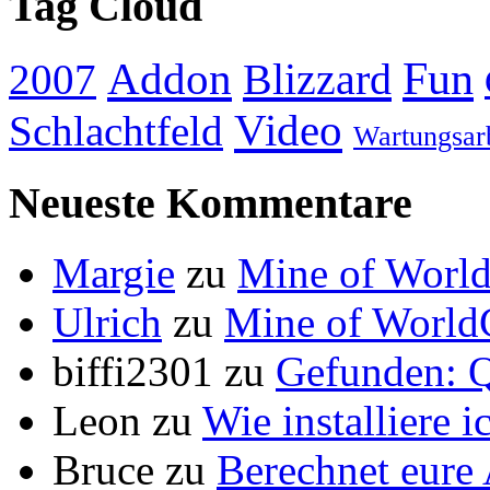
Tag Cloud
Addon
Fun
Blizzard
2007
Video
Schlachtfeld
Wartungsar
Neueste Kommentare
Margie
zu
Mine of World
Ulrich
zu
Mine of World
biffi2301
zu
Gefunden: Q
Leon
zu
Wie installiere 
Bruce
zu
Berechnet eur