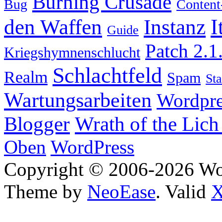
Burning Crusade
Bug
Content
I
den Waffen
Instanz
Guide
Patch 2.1
Kriegshymnenschlucht
Schlachtfeld
Realm
Spam
Sta
Wartungsarbeiten
Wordpre
Wrath of the Lich
Blogger
Oben
WordPress
Copyright © 2006-2026 W
Theme by
NeoEase
. Valid
X