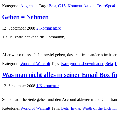
Kategorien
Allgemein
Tags:
Beta
,
G15
,
Kommunikation
,
TeamSpeak
Geben = Nehmen
12. September 2008
2 Kommentare
Tja, Blizzard denkt an die Community.
Aber wieso muss ich fast soviel geben, das ich nichts anderes im 
Kategorien
World of Warcraft
Tags:
Background-Downloader
,
Beta
,
U
Was man nicht alles in seiner Email Box fi
12. September 2008
1 Kommentar
Schnell auf die Seite gehen und den Account aktivieren und Char tra
Kategorien
World of Warcraft
Tags:
Beta
,
Invite
,
Wrath of the Lich K