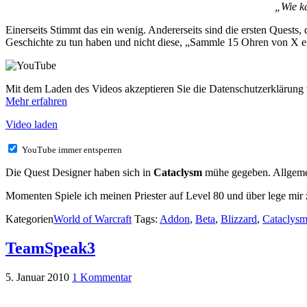
„Wie k
Einerseits Stimmt das ein wenig. Andererseits sind die ersten Quests
Geschichte zu tun haben und nicht diese, „Sammle 15 Ohren von X ei
Mit dem Laden des Videos akzeptieren Sie die Datenschutzerklärung
Mehr erfahren
Video laden
YouTube immer entsperren
Die Quest Designer haben sich in
Cataclysm
mühe gegeben. Allgemei
Momenten Spiele ich meinen Priester auf Level 80 und über lege mi
Kategorien
World of Warcraft
Tags:
Addon
,
Beta
,
Blizzard
,
Cataclys
TeamSpeak3
5. Januar 2010
1 Kommentar