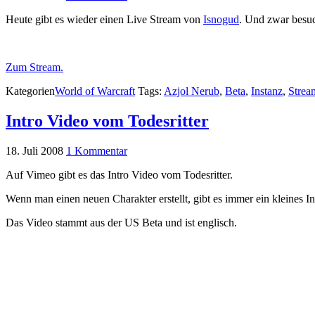
Heute gibt es wieder einen Live Stream von
Isnogud
. Und zwar besuc
Zum Stream.
Kategorien
World of Warcraft
Tags:
Azjol Nerub
,
Beta
,
Instanz
,
Strea
Intro Video vom Todesritter
18. Juli 2008
1 Kommentar
Auf Vimeo gibt es das Intro Video vom Todesritter.
Wenn man einen neuen Charakter erstellt, gibt es immer ein kleines I
Das Video stammt aus der US Beta und ist englisch.