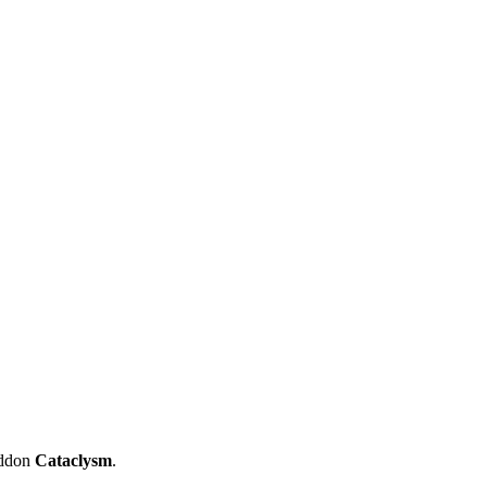
Addon
Cataclysm
.