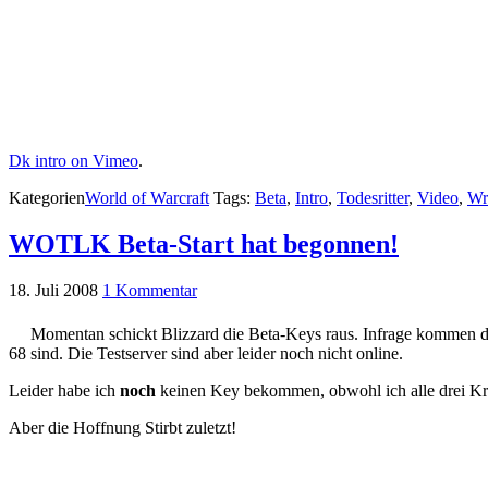
Dk intro on Vimeo
.
Kategorien
World of Warcraft
Tags:
Beta
,
Intro
,
Todesritter
,
Video
,
Wr
WOTLK Beta-Start hat begonnen!
18. Juli 2008
1 Kommentar
Momentan schickt Blizzard die Beta-Keys raus. Infrage kommen d
68 sind. Die Testserver sind aber leider noch nicht online.
Leider habe ich
noch
keinen Key bekommen, obwohl ich alle drei Krit
Aber die Hoffnung Stirbt zuletzt!