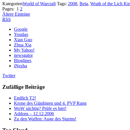
Kategorien
World of Warcraft
Tags:
2008
,
Beta
,
Wrath of the Lich Ki
Pages:
1
2
Ältere Einträge
RSS
Google
Youdao
Xian Guo
Zhua Xia
My Yahoo!
newsgator
Bloglines
iNezha
Twitter
Zufällige Beiträge
Endlich T2!
Krone des Gläubigen und 4. PVP Rang
WoW süchtig? Prüfe es hier!
Addons – 12.12.2006
Zu den Waffen: Auge des Sturms!