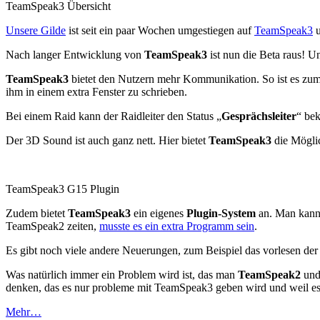
TeamSpeak3 Übersicht
Unsere Gilde
ist seit ein paar Wochen umgestiegen auf
TeamSpeak3
u
Nach langer Entwicklung von
TeamSpeak3
ist nun die Beta raus! Un
TeamSpeak3
bietet den Nutzern mehr Kommunikation. So ist es zum 
ihm in einem extra Fenster zu schrieben.
Bei einem Raid kann der Raidleiter den Status „
Gesprächsleiter
“ bek
Der 3D Sound ist auch ganz nett. Hier bietet
TeamSpeak3
die Mögli
TeamSpeak3 G15 Plugin
Zudem bietet
TeamSpeak3
ein eigenes
Plugin-System
an. Man kann 
TeamSpeak2 zeiten,
musste es ein extra Programm sein
.
Es gibt noch viele andere Neuerungen, zum Beispiel das vorlesen der
Was natürlich immer ein Problem wird ist, das man
TeamSpeak2
un
denken, das es nur probleme mit TeamSpeak3 geben wird und weil es 
Mehr…