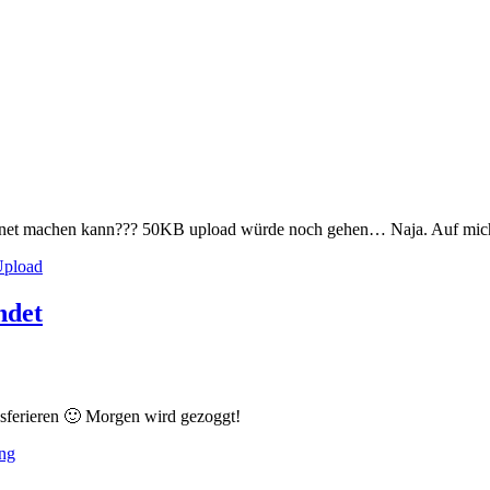
internet machen kann??? 50KB upload würde noch gehen… Naja. Auf mic
pload
ndet
nsferieren 🙂 Morgen wird gezoggt!
ing