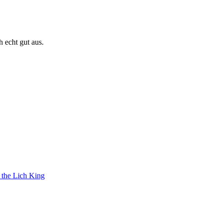
 echt gut aus.
 the Lich King