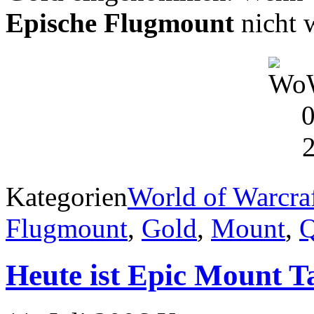
Epische Flugmount
nicht 
Kategorien
World of Warcra
Flugmount
,
Gold
,
Mount
,
Q
Heute ist Epic Mount T