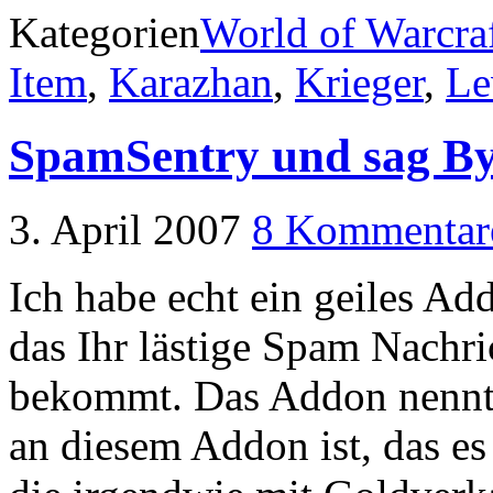
Kategorien
World of Warcra
Item
,
Karazhan
,
Krieger
,
Le
SpamSentry und sag B
3. April 2007
8 Kommentar
Ich habe echt ein geiles Ad
das Ihr lästige Spam Nachr
bekommt. Das Addon nennt
an diesem Addon ist, das es