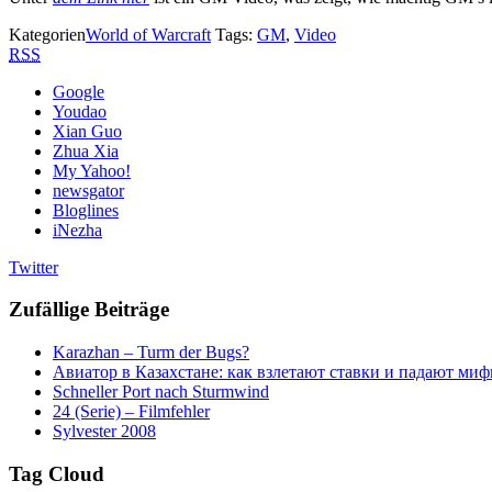
Kategorien
World of Warcraft
Tags:
GM
,
Video
RSS
Google
Youdao
Xian Guo
Zhua Xia
My Yahoo!
newsgator
Bloglines
iNezha
Twitter
Zufällige Beiträge
Karazhan – Turm der Bugs?
Авиатор в Казахстане: как взлетают ставки и падают ми
Schneller Port nach Sturmwind
24 (Serie) – Filmfehler
Sylvester 2008
Tag Cloud