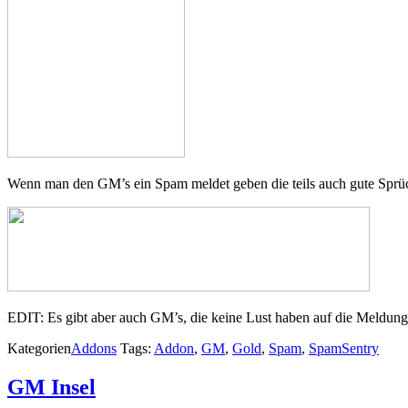
Wenn man den GM’s ein Spam meldet geben die teils auch gute Sprü
EDIT: Es gibt aber auch GM’s, die keine Lust haben auf die Meldun
Kategorien
Addons
Tags:
Addon
,
GM
,
Gold
,
Spam
,
SpamSentry
GM Insel