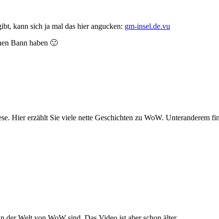
ibt, kann sich ja mal das hier angucken:
gm-insel.de.vu
inen Bann haben 🙂
ese. Hier erzählt Sie viele nette Geschichten zu WoW. Unteranderem fi
n der Welt von WoW sind. Das Video ist aber schon älter.