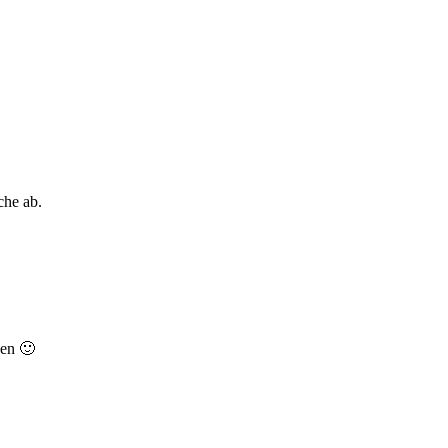
che ab.
gen 🙂