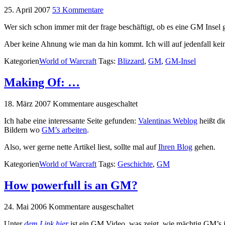
25. April 2007
53 Kommentare
Wer sich schon immer mit der frage beschäftigt, ob es eine GM Insel g
Aber keine Ahnung wie man da hin kommt. Ich will auf jedenfall ke
Kategorien
World of Warcraft
Tags:
Blizzard
,
GM
,
GM-Insel
Making Of: …
18. März 2007
Kommentare ausgeschaltet
Ich habe eine interessante Seite gefunden:
Valentinas Weblog
heißt di
Bildern wo
GM’s arbeiten
.
Also, wer gerne nette Artikel liest, sollte mal auf
Ihren Blog
gehen.
Kategorien
World of Warcraft
Tags:
Geschichte
,
GM
How powerfull is an GM?
24. Mai 2006
Kommentare ausgeschaltet
Unter
dem Link hier
ist ein GM Video, was zeigt, wie mächtig GM’s i