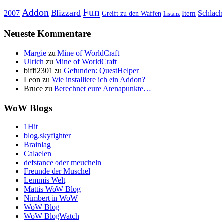
Fun
Addon
Blizzard
Schlach
2007
Item
Greift zu den Waffen
Instanz
Neueste Kommentare
Margie
zu
Mine of WorldCraft
Ulrich
zu
Mine of WorldCraft
biffi2301
zu
Gefunden: QuestHelper
Leon
zu
Wie installiere ich ein Addon?
Bruce
zu
Berechnet eure Arenapunkte…
WoW Blogs
1Hit
blog.skyfighter
Brainlag
Calaelen
defstance oder meucheln
Freunde der Muschel
Lemmis Welt
Mattis WoW Blog
Nimbert in WoW
WoW Blog
WoW BlogWatch