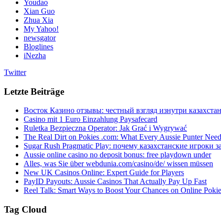
Youdao
Xian Guo
Zhua Xia
My Yahoo!
newsgator
Bloglines
iNezha
Twitter
Letzte Beiträge
Восток Казино отзывы: честный взгляд изнутри казахста
Casino mit 1 Euro Einzahlung Paysafecard
Ruletka Bezpieczna Operator: Jak Grać i Wygrywać
The Real Dirt on Pokies .com: What Every Aussie Punter Nee
Sugar Rush Pragmatic Play: почему казахстанские игроки з
Aussie online casino no deposit bonus: free playdown under
Alles, was Sie über webdunia.com/casino/de/ wissen müssen
New UK Casinos Online: Expert Guide for Players
PayID Payouts: Aussie Casinos That Actually Pay Up Fast
Reel Talk: Smart Ways to Boost Your Chances on Online Poki
Tag Cloud