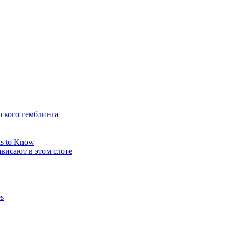
нского гемблинга
ds to Know
ависают в этом слоте
es