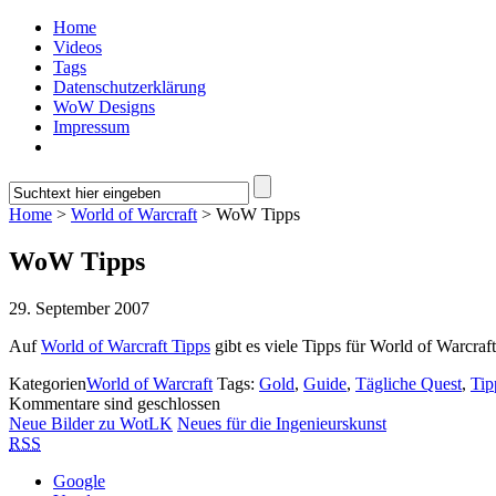
Home
Videos
Tags
Datenschutzerklärung
WoW Designs
Impressum
Home
>
World of Warcraft
> WoW Tipps
WoW Tipps
29. September 2007
Auf
World of Warcraft Tipps
gibt es viele Tipps für World of Warcra
Kategorien
World of Warcraft
Tags:
Gold
,
Guide
,
Tägliche Quest
,
Tip
Kommentare sind geschlossen
Neue Bilder zu WotLK
Neues für die Ingenieurskunst
RSS
Google