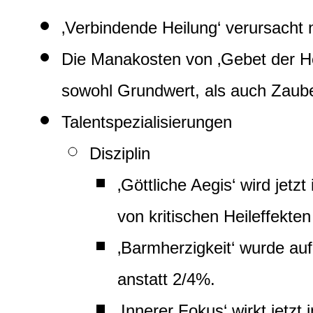
‚Verbindende Heilung‘ verursacht
Die Manakosten von ‚Gebet der He
sowohl Grundwert, als auch Zaub
Talentspezialisierungen
Disziplin
‚Göttliche Aegis‘ wird jetz
von kritischen Heileffekte
‚Barmherzigkeit‘ wurde au
anstatt 2/4%.
‚Innerer Fokus‘ wirkt jet