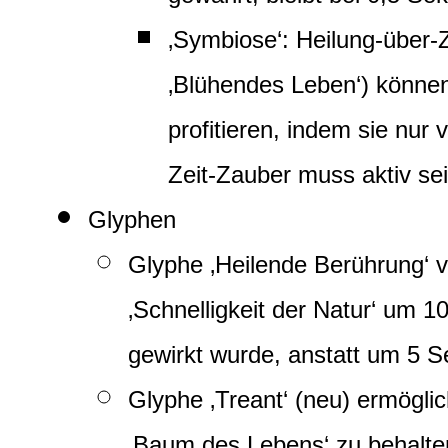
‚Symbiose‘: Heilung-über-
‚Blühendes Leben‘) können
profitieren, indem sie nur
Zeit-Zauber muss aktiv sei
Glyphen
Glyphe ‚Heilende Berührung‘ ve
‚Schnelligkeit der Natur‘ um 
gewirkt wurde, anstatt um 5 
Glyphe ‚Treant‘ (neu) ermögli
‚Baum des Lebens‘ zu behalte