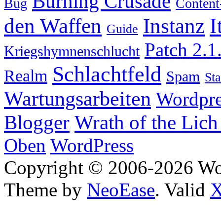
Burning Crusade
Bug
Content
I
den Waffen
Instanz
Guide
Patch 2.1
Kriegshymnenschlucht
Schlachtfeld
Realm
Spam
Sta
Wartungsarbeiten
Wordpre
Wrath of the Lich
Blogger
Oben
WordPress
Copyright © 2006-2026 W
Theme by
NeoEase
. Valid
X