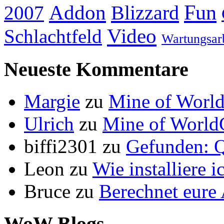
Addon
Fun
Blizzard
2007
Video
Schlachtfeld
Wartungsar
Neueste Kommentare
Margie
zu
Mine of World
Ulrich
zu
Mine of World
biffi2301
zu
Gefunden: Q
Leon
zu
Wie installiere 
Bruce
zu
Berechnet eur
WoW Blogs