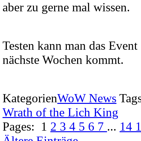
aber zu gerne mal wissen.
Testen kann man das Event 
nächste Wochen kommt.
Kategorien
WoW News
Tag
Wrath of the Lich King
Pages:
1
2
3
4
5
6
7
...
14
Ältere Einträge