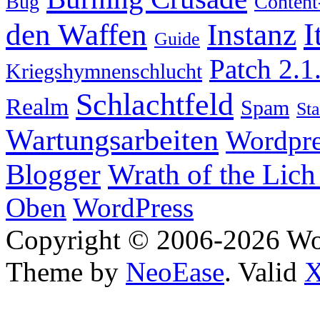
Bug
Content
I
den Waffen
Instanz
Guide
Patch 2.1
Kriegshymnenschlucht
Schlachtfeld
Realm
Spam
Sta
Wartungsarbeiten
Wordpre
Wrath of the Lich
Blogger
Oben
WordPress
Copyright © 2006-2026 W
Theme by
NeoEase
. Valid
X