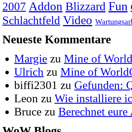
Addon
Fun
Blizzard
2007
Video
Schlachtfeld
Wartungsar
Neueste Kommentare
Margie
zu
Mine of World
Ulrich
zu
Mine of World
biffi2301
zu
Gefunden: Q
Leon
zu
Wie installiere 
Bruce
zu
Berechnet eur
WoW Blogs