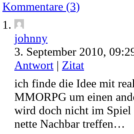
Kommentare (3)
johnny
3. September 2010, 09:2
Antwort
|
Zitat
ich finde die Idee mit rea
MMORPG um einen andere
wird doch nicht im Spiel 
nette Nachbar treffen…