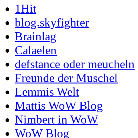
1Hit
blog.skyfighter
Brainlag
Calaelen
defstance oder meucheln
Freunde der Muschel
Lemmis Welt
Mattis WoW Blog
Nimbert in WoW
WoW Blog