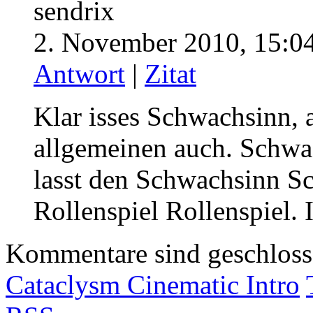
sendrix
2. November 2010, 15:04
Antwort
|
Zitat
Klar isses Schwachsinn, 
allgemeinen auch. Schwa
lasst den Schwachsinn S
Rollenspiel Rollenspiel. 
Kommentare sind geschlos
Cataclysm Cinematic Intro