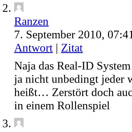
Ranzen
7. September 2010, 07:4
Antwort
|
Zitat
Naja das Real-ID System 
ja nicht unbedingt jeder
heißt… Zerstört doch auc
in einem Rollenspiel