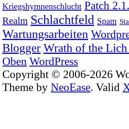
Patch 2.1
Kriegshymnenschlucht
Schlachtfeld
Realm
Spam
Sta
Wartungsarbeiten
Wordpre
Wrath of the Lich
Blogger
Oben
WordPress
Copyright © 2006-2026 W
Theme by
NeoEase
. Valid
X