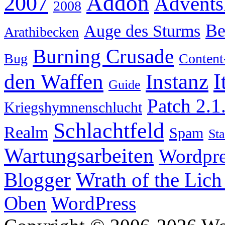
Addon
2007
Advents
2008
Be
Auge des Sturms
Arathibecken
Burning Crusade
Bug
Content
I
den Waffen
Instanz
Guide
Patch 2.1
Kriegshymnenschlucht
Schlachtfeld
Realm
Spam
Sta
Wartungsarbeiten
Wordpre
Wrath of the Lich
Blogger
Oben
WordPress