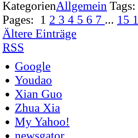
Kategorien
Allgemein
Tags
Pages:
1
2
3
4
5
6
7
...
15
Ältere Einträge
RSS
Google
Youdao
Xian Guo
Zhua Xia
My Yahoo!
newsgator