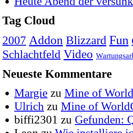
Heute Abend der versun
Tag Cloud
Addon
Fun
Blizzard
2007
Video
Schlachtfeld
Wartungsar
Neueste Kommentare
Margie
zu
Mine of World
Ulrich
zu
Mine of World
biffi2301
zu
Gefunden: Q
Leon
zu
Wie installiere 