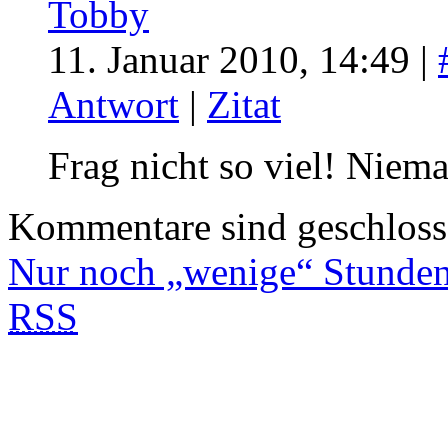
Tobby
11. Januar 2010, 14:49 |
Antwort
|
Zitat
Frag nicht so viel! Niema
Kommentare sind geschlos
Nur noch „wenige“ Stunde
RSS