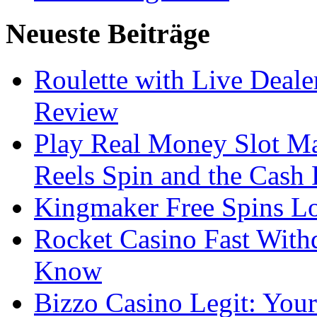
Neueste Beiträge
Roulette with Live Deal
Review
Play Real Money Slot Ma
Reels Spin and the Cash
Kingmaker Free Spins Lo
Rocket Casino Fast With
Know
Bizzo Casino Legit: Your