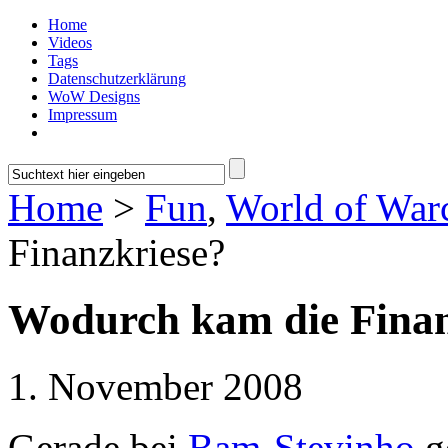
Home
Videos
Tags
Datenschutzerklärung
WoW Designs
Impressum
Home
>
Fun
,
World of Warc
Finanzkriese?
Wodurch kam die Finan
1. November 2008
Gerade bei
Bam-Stevinho
g