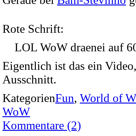
Rote Schrift:
LOL WoW draenei auf 60
Eigentlich ist das ein Video,
Ausschnitt.
Kategorien
Fun
,
World of Wa
WoW
Kommentare (2)