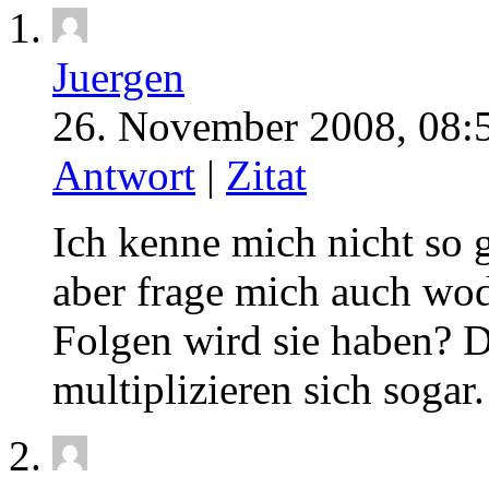
Juergen
26. November 2008, 08:
Antwort
|
Zitat
Ich kenne mich nicht so g
aber frage mich auch wo
Folgen wird sie haben? 
multiplizieren sich sogar.