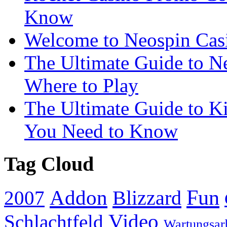
Know
Welcome to Neospin Cas
The Ultimate Guide to Ne
Where to Play
The Ultimate Guide to K
You Need to Know
Tag Cloud
Addon
Fun
Blizzard
2007
Video
Schlachtfeld
Wartungsar