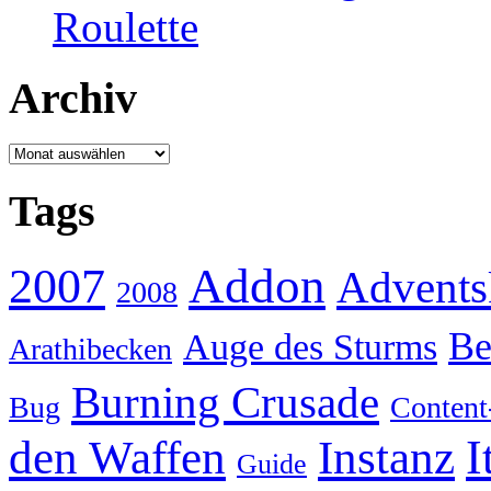
Roulette
Archiv
Archiv
Tags
Addon
2007
Advents
2008
Be
Auge des Sturms
Arathibecken
Burning Crusade
Bug
Content
I
den Waffen
Instanz
Guide