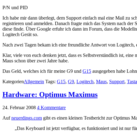
P/N und PID
Ich habe mir dann überlegt, dem Support einfach mal eine Mail zu sc
registrieren und anmelden. Danach fragte mich das System nach der 
diese finde. Über Google erfuhr ich dann im Forum, dass die Mode
Logitech Gerät so.
Nach zwei Tagen bekam ich eine freundliche Antwort von Logitech, d
Klar, viele von euch denken jetzt, dass es Selbstverständlich ist, ein
Maus schon über zwei Jahre habe.
Das Geld, welches ich für meine G9 und
G15
ausgegeben habe Lohnt 
Kategorien
Allgemein
Tags:
G15
,
G9
,
Logitech
,
Maus
,
Support
,
Tasta
Hardware: Optimus Maximus
24. Februar 2008
4 Kommentare
Auf
neuerdings.com
gibt es einen kleinen Testbericht zur Optimus M
„Das Keyboard ist jetzt verfügbar, es funktioniert und ist nur