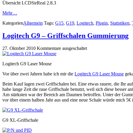
Übersicht LCDSirReal 2.8.3
Mehr…
Kategorien
Allgemein
Tags:
G15
,
G19
,
Logitech
,
Plugin
,
Statistiken
,
Logitech G9 – Griffschalen Gummierung
27. Oktober 2010
Kommentare ausgeschaltet
Logitech G9 Laser Mouse
Vor über zwei Jahren habe ich mir die
Logitech G9 Laser Mouse
geka
Beim Kauf lagen zwei Griffschalen bei. Eine etwas rauere, die Ihr auf
habe lange Zeit die raue Griffschale benutzt, weil sich diese besse
Am stärksten war der Bereich am Daumen betroffen. Unter der Gummier
vor über einem halben Jahr aus und eine neue Schale würde mich 5€ 
G9 XL-Griffschale