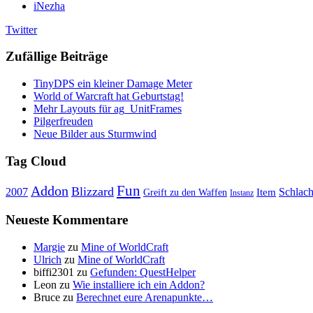
iNezha
Twitter
Zufällige Beiträge
TinyDPS ein kleiner Damage Meter
World of Warcraft hat Geburtstag!
Mehr Layouts für ag_UnitFrames
Pilgerfreuden
Neue Bilder aus Sturmwind
Tag Cloud
Fun
Addon
Blizzard
Schlach
2007
Item
Greift zu den Waffen
Instanz
Neueste Kommentare
Margie
zu
Mine of WorldCraft
Ulrich
zu
Mine of WorldCraft
biffi2301
zu
Gefunden: QuestHelper
Leon
zu
Wie installiere ich ein Addon?
Bruce
zu
Berechnet eure Arenapunkte…