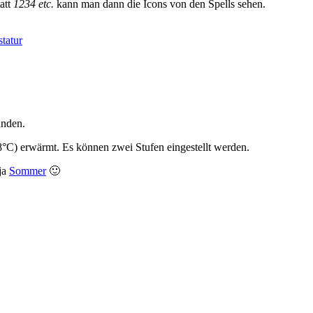
tatt
1234 etc.
kann man dann die Icons von den Spells sehen.
statur
unden.
38°C) erwärmt. Es können zwei Stufen eingestellt werden.
 ja
Sommer
🙂