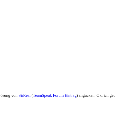
e Lösung von
SirReal
(
TeamSpeak Forum Eintrag
) angucken. Ok, ich gebe