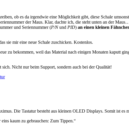
hreiben, ob es da irgendwie eine Möglichkeit gibt, diese Schale umso
Seriennummer der Maus. Klar, dachte ich, die steht unten an der Mau
llnummer und Seriennummer (
P/N
und
PID
)
an einen kleinen Fähnch
as sie mir eine neue Schale zuschicken. Kostenlos.
e neue zu bekommen, weil das Material nach einigen Monaten kaputt ging.
sich. Nicht nur beim Support, sondern auch bei der Qualität!
tur
aximus. Die Tastatur besteht aus kleinen OLED Displays. Somit ist es 
 für eins kaum zu gebrauchen: Zum Tippen.“