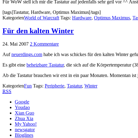
Für WoW stell ich mir die Tastatur auf jedenfalls sehr geil vor ^^ Ans
[tags]Tastatur, Hardware, Optimus Maximus[/tags]
Kategorien
World of Warcraft
Tags:
Hardware
,
Optimus Maximus
,
Ta
Für den kalten Winter
24. Mai 2007
2 Kommentare
Auf
neuerdings.com
habe ich was schickes für den kalten Winter gef
Es gibt eine
beheizbare Tastatur
, die sich auf die Körpertemperatur (
Ab die Tastatur brauchen wir erst in ein paar Monaten. Momentan ist
Kategorien
Fun
Tags:
Peripherie
,
Tastatur
,
Winter
RSS
Google
Youdao
Xian Guo
Zhua Xia
My Yahoo!
newsgator
Bloglines