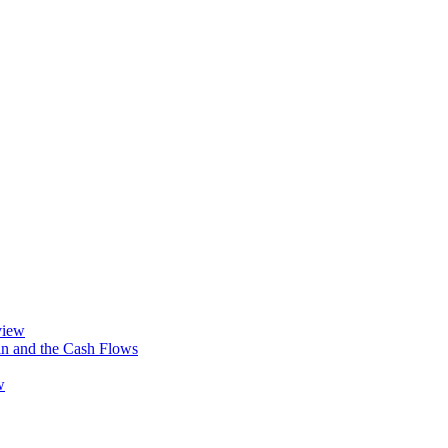
view
in and the Cash Flows
w