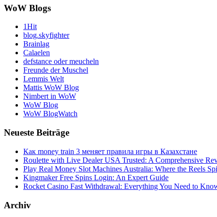
WoW Blogs
1Hit
blog.skyfighter
Brainlag
Calaelen
defstance oder meucheln
Freunde der Muschel
Lemmis Welt
Mattis WoW Blog
Nimbert in WoW
WoW Blog
WoW BlogWatch
Neueste Beiträge
Как money train 3 меняет правила игры в Казахстане
Roulette with Live Dealer USA Trusted: A Comprehensive Re
Play Real Money Slot Machines Australia: Where the Reels Sp
Kingmaker Free Spins Login: An Expert Guide
Rocket Casino Fast Withdrawal: Everything You Need to Kno
Archiv