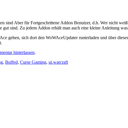
en sind Aber für Fortgeschrittene Addon Benutzer, d.h. Wer nicht weiß w
e gut sind. Zu jedem Addon erhält man auch eine kleine Anleitung was d
WoWAce gehen, sich dort den WoWAceUpdater runterladen und über diese
t.
entar hinterlassen
.
ng
,
Buffed
,
Curse Gaming
,
ui.warcraft