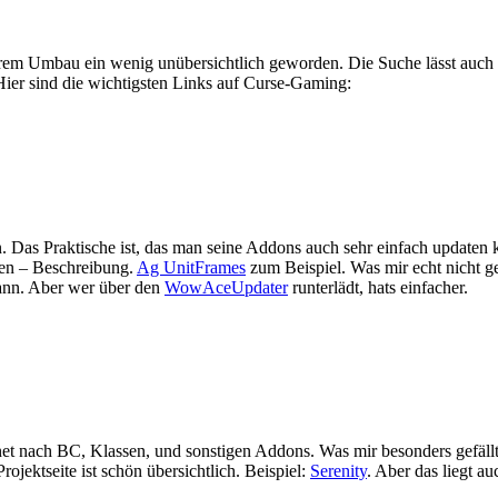
 Ihrem Umbau ein wenig unübersichtlich geworden. Die Suche lässt au
Hier sind die wichtigsten Links auf Curse-Gaming:
Das Praktische ist, das man seine Addons auch sehr einfach updaten 
ten – Beschreibung.
Ag UnitFrames
zum Beispiel. Was mir echt nicht gef
kann. Aber wer über den
WowAceUpdater
runterlädt, hats einfacher.
et nach BC, Klassen, und sonstigen Addons. Was mir besonders gefällt 
ojektseite ist schön übersichtlich. Beispiel:
Serenity
. Aber das liegt au