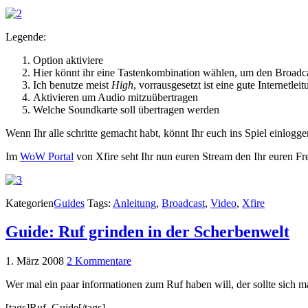
Legende:
Option aktiviere
Hier könnt ihr eine Tastenkombination wählen, um den Broadca
Ich benutze meist
High
, vorrausgesetzt ist eine gute Internetlei
Aktivieren um Audio mitzuübertragen
Welche Soundkarte soll übertragen werden
Wenn Ihr alle schritte gemacht habt, könnt Ihr euch ins Spiel einlogg
Im
WoW Portal
von Xfire seht Ihr nun euren Stream den Ihr euren F
Kategorien
Guides
Tags:
Anleitung
,
Broadcast
,
Video
,
Xfire
Guide: Ruf grinden in der Scherbenwelt
1. März 2008
2 Kommentare
Wer mal ein paar informationen zum Ruf haben will, der sollte sich 
[tags]Ruf, Guide[/tags]