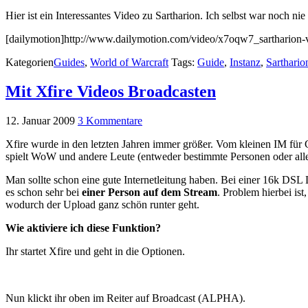
Hier ist ein Interessantes Video zu Sartharion. Ich selbst war noch ni
[dailymotion]http://www.dailymotion.com/video/x7oqw7_sartharion-
Kategorien
Guides
,
World of Warcraft
Tags:
Guide
,
Instanz
,
Sarthario
Mit Xfire Videos Broadcasten
12. Januar 2009
3 Kommentare
Xfire wurde in den letzten Jahren immer größer. Vom kleinen IM für
spielt WoW und andere Leute (entweder bestimmte Personen oder alle)
Man sollte schon eine gute Internetleitung haben. Bei einer 16k DSL 
es schon sehr bei
einer Person auf dem Stream
. Problem hierbei is
wodurch der Upload ganz schön runter geht.
Wie aktiviere ich diese Funktion?
Ihr startet Xfire und geht in die Optionen.
Nun klickt ihr oben im Reiter auf Broadcast (ALPHA).