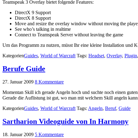
Teamspeak 3 Overlay bietet folgende Features:
DirectX 9 Support
DirectX 8 Support
Move and resize the overlay window without moving the player
See who’s talking in realtime
Connect to Teamspeak Server without leaving the game
Um das Programm zu nutzen, müsst Ihr eine kleine Installation und K
Kategorien
Guides
,
World of Warcraft
Tags:
Headset
,
Overlay
,
Plugin
Berufe Guide
27. Januar 2009
8 Kommentare
Momentan Skill ich gerade Angeln hoch und suchte noch einen gute
Gerade die Auflistung ist gut, wo man mit welchem Skill angeln kann
Kategorien
Guides
,
World of Warcraft
Tags:
Angeln
,
Beruf
,
Guide
Sartharion Videoguide von In Harmony
18. Januar 2009
5 Kommentare