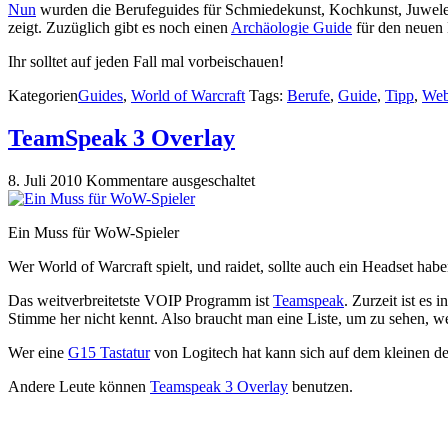
Nun
wurden die Berufeguides für Schmiedekunst, Kochkunst, Juwelens
zeigt. Zuzüglich gibt es noch einen
Archäologie Guide
für den neuen
Ihr solltet auf jeden Fall mal vorbeischauen!
Kategorien
Guides
,
World of Warcraft
Tags:
Berufe
,
Guide
,
Tipp
,
Web
TeamSpeak 3 Overlay
8. Juli 2010
Kommentare ausgeschaltet
Ein Muss für WoW-Spieler
Wer World of Warcraft spielt, und raidet, sollte auch ein Headset habe
Das weitverbreitetste VOIP Programm ist
Teamspeak
. Zurzeit ist es
Stimme her nicht kennt. Also braucht man eine Liste, um zu sehen, we
Wer eine
G15 Tastatur
von Logitech hat kann sich auf dem kleinen de
Andere Leute können
Teamspeak 3 Overlay
benutzen.