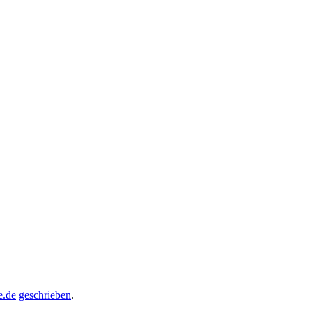
e.de
geschrieben
.