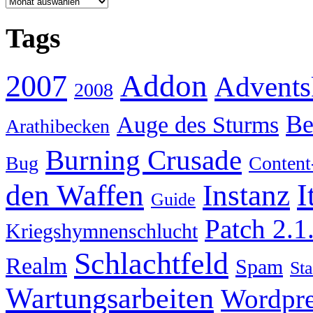
Archiv
Tags
Addon
2007
Advents
2008
Be
Auge des Sturms
Arathibecken
Burning Crusade
Bug
Content
I
den Waffen
Instanz
Guide
Patch 2.1
Kriegshymnenschlucht
Schlachtfeld
Realm
Spam
Sta
Wartungsarbeiten
Wordpre