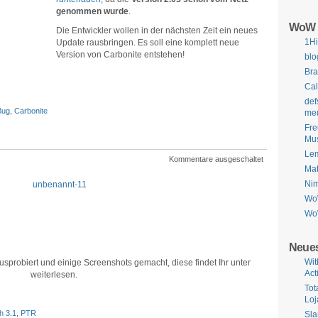
genommen wurde
.
WoW 
Die Entwickler wollen in der nächsten Zeit ein neues
1Hi
Update rausbringen. Es soll eine komplett neue
Version von Carbonite entstehen!
blo
Bra
Cal
def
Bug
,
Carbonite
me
Fre
Mu
Le
Kommentare ausgeschaltet
Mat
Nim
Wo
Wo
Neues
Wit
sprobiert und einige Screenshots gemacht, diese findet Ihr unter
Act
weiterlesen.
Tot
Loj
h 3.1
,
PTR
Sla