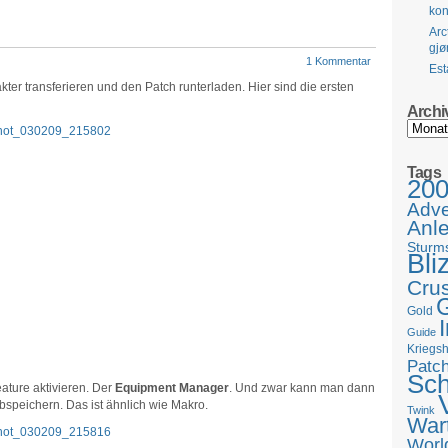
kon
Arc
gjø
1 Kommentar
Est
akter transferieren und den Patch runterladen. Hier sind die ersten
Archi
Archiv
Tags
20
Adve
Anle
Sturm
Bli
Cru
G
Gold
Guide
Kriegs
Patc
Sch
ature aktivieren. Der
Equipment Manager
. Und zwar kann man dann
peichern. Das ist ähnlich wie Makro.
Twink
War
World