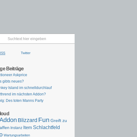
RSS
Twitter
ige Beiträge
tioneer Askprice
 gibts neues?
key Island im schnelldurchlauf
thrend im nächsten Addon?
olg: Des toten Manns Party
loud
Fun
Addon
Blizzard
Greift zu
Schlachtfeld
Item
affen
Instanz
o
Wartungsarbeiten