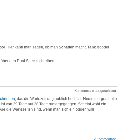
ool
. Hier kann man sagen, ob man
Schaden
macht,
Tank
ist oder
 über den Dual Specc schreiben.
Kommentare ausgeschaltet
chrieben
, das die Wartezeit unglaublich hoch ist. Heute morgen hatte
t ist von 29 Tage auf 28 Tage runtergegangen. Scheint wohl ein
wie die Wartezeiten sind, wenn man sich einloggen will!
2 Kommentare