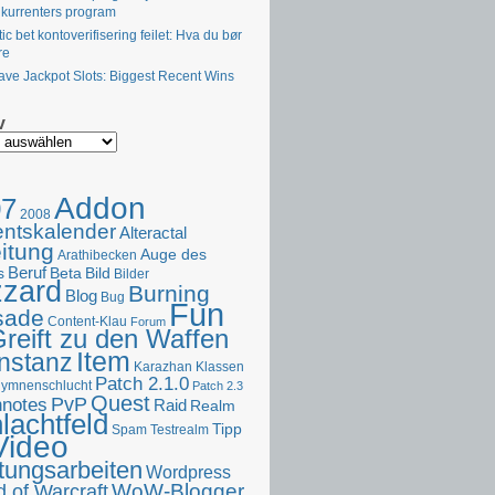
kurrenters program
tic bet kontoverifisering feilet: Hva du bør
re
ave Jackpot Slots: Biggest Recent Wins
v
Addon
07
2008
ntskalender
Alteractal
itung
Auge des
Arathibecken
s
Beruf
Beta
Bild
Bilder
zzard
Burning
Blog
Bug
Fun
sade
Content-Klau
Forum
reift zu den Waffen
Item
Instanz
Karazhan
Klassen
Patch 2.1.0
hymnenschlucht
Patch 2.3
Quest
hnotes
PvP
Raid
Realm
lachtfeld
Tipp
Spam
Testrealm
Video
tungsarbeiten
Wordpress
WoW-Blogger
 of Warcraft