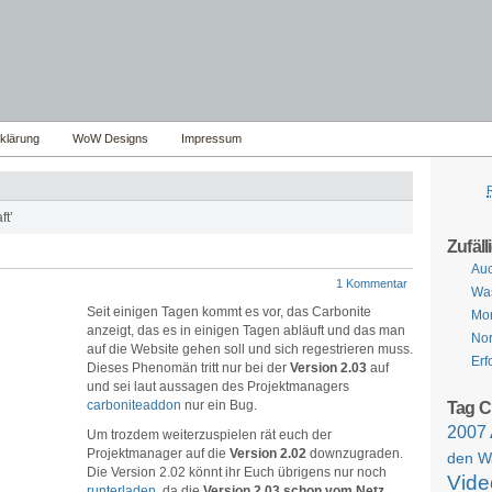
klärung
WoW Designs
Impressum
ft’
Zufäll
Auc
1 Kommentar
Was
Seit einigen Tagen kommt es vor, das Carbonite
Mon
anzeigt, das es in einigen Tagen abläuft und das man
Nor
auf die Website gehen soll und sich regestrieren muss.
Erf
Dieses Phenomän tritt nur bei der
Version 2.03
auf
und sei laut aussagen des Projektmanagers
carboniteaddon
nur ein Bug.
Tag C
2007
Um trozdem weiterzuspielen rät euch der
Projektmanager auf die
Version 2.02
downzugraden.
den W
Die Version 2.02 könnt ihr Euch übrigens nur noch
Vide
runterladen
, da die
Version 2.03 schon vom Netz