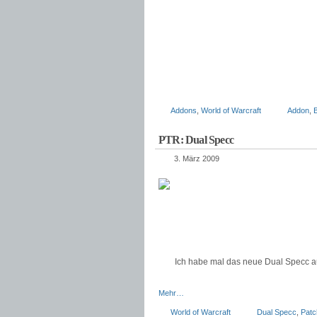
Addons
,
World of Warcraft
Addon
,
PTR: Dual Specc
3. März 2009
Ich habe mal das neue Dual Specc au
Mehr…
World of Warcraft
Dual Specc
,
Patc