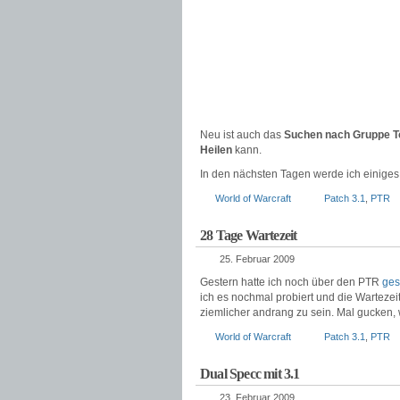
Neu ist auch das
Suchen nach Gruppe T
Heilen
kann.
In den nächsten Tagen werde ich einiges
World of Warcraft
Patch 3.1
,
PTR
28 Tage Wartezeit
25. Februar 2009
Gestern hatte ich noch über den PTR
ges
ich es nochmal probiert und die Wartezei
ziemlicher andrang zu sein. Mal gucken, 
World of Warcraft
Patch 3.1
,
PTR
Dual Specc mit 3.1
23. Februar 2009