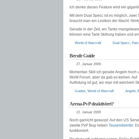
Ich denke dieses Feature wird ein giganti
Mit dem Dual Specc ist es möglich, zwei
braucht man ein Lexikon der Macht. Nim
Gerade in der Zeit, wo Tanks mangelware
können eine Tank Skillung haben und ein
World of Warcraft
Dual Specc
,
Patc
Berufe Guide
27. Januar 2009
Momentan Skill ich gerade Angeln hoch u
WoW Forum, aber da gab es keinen. Auf
Auflistung ist gut, wo man mit welchem Sk
Guides
,
World of Warcraft
Angeln
,
Arena-PvP deaktiviert?
22. Januar 2009
Noch garnicht gewusst. Auf den US Server
zweite PvP Bug neben
Tausendwinter
. D
funktioniert.