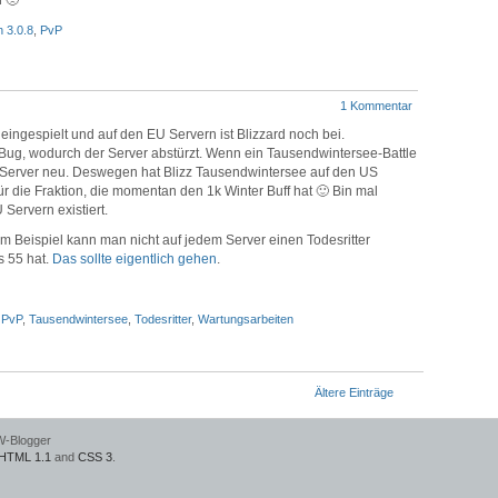
h 🙁
 3.0.8
,
PvP
1 Kommentar
ingespielt und auf den EU Servern ist Blizzard noch bei.
 Bug, wodurch der Server abstürzt. Wenn ein Tausendwintersee-Battle
r Server neu. Deswegen hat Blizz Tausendwintersee auf den US
 für die Fraktion, die momentan den 1k Winter Buff hat 🙂 Bin mal
Servern existiert.
um Beispiel kann man nicht auf jedem Server einen Todesritter
s 55 hat.
Das sollte eigentlich gehen
.
,
PvP
,
Tausendwintersee
,
Todesritter
,
Wartungsarbeiten
Ältere Einträge
W-Blogger
HTML 1.1
and
CSS 3
.