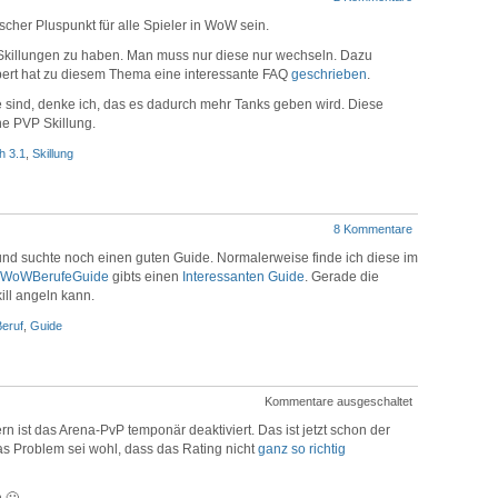
scher Pluspunkt für alle Spieler in WoW sein.
 Skillungen zu haben. Man muss nur diese nur wechseln. Dazu
bert hat zu diesem Thema eine interessante FAQ
geschrieben
.
 sind, denke ich, das es dadurch mehr Tanks geben wird. Diese
e PVP Skillung.
h 3.1
,
Skillung
8 Kommentare
nd suchte noch einen guten Guide. Normalerweise finde ich diese im
WoWBerufeGuide
gibts einen
Interessanten Guide
. Gerade die
ill angeln kann.
Beruf
,
Guide
Kommentare ausgeschaltet
n ist das Arena-PvP temponär deaktiviert. Das ist jetzt schon der
as Problem sei wohl, dass das Rating nicht
ganz so richtig