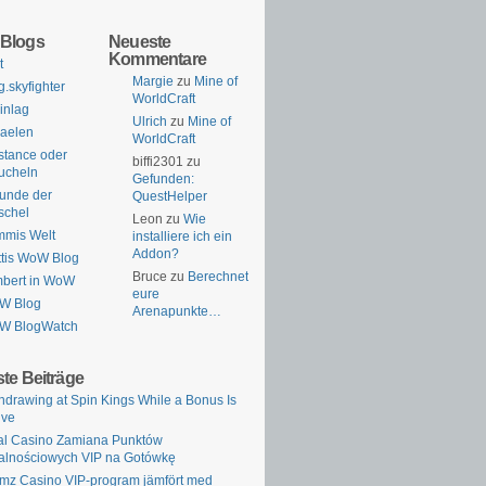
Blogs
Neueste
Kommentare
t
Margie
zu
Mine of
g.skyfighter
WorldCraft
inlag
Ulrich
zu
Mine of
aelen
WorldCraft
stance oder
biffi2301
zu
ucheln
Gefunden:
unde der
QuestHelper
schel
Leon
zu
Wie
mmis Welt
installiere ich ein
Addon?
tis WoW Blog
Bruce
zu
Berechnet
bert in WoW
eure
W Blog
Arenapunkte…
W BlogWatch
te Beiträge
hdrawing at Spin Kings While a Bonus Is
ive
al Casino Zamiana Punktów
alnościowych VIP na Gotówkę
mz Casino VIP-program jämfört med