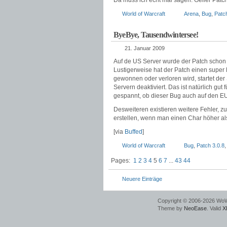
Da muss ich echt mal sagen: Geiler Patc
World of Warcraft
Arena
,
Bug
,
Patch
ByeBye, Tausendwintersee!
21. Januar 2009
Auf de US Server wurde der Patch schon e
Lustigerweise hat der Patch einen super
gewonnen oder verloren wird, startet de
Servern deaktiviert. Das ist natürlich gut
gespannt, ob dieser Bug auch auf den EU 
Desweiteren existieren weitere Fehler, z
erstellen, wenn man einen Char höher al
[via
Buffed
]
World of Warcraft
Bug
,
Patch 3.0.8
Pages:
1
2
3
4
5
6
7
...
43
44
Neuere Einträge
Copyright © 2006-2026 Wo
Theme by
NeoEase
. Valid
X