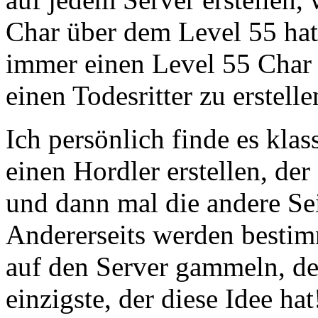
Char über dem Level 55 hat
immer einen Level 55 Char 
einen Todesritter zu erstelle
Ich persönlich finde es klas
einen Hordler erstellen, der
und dann mal die andere Se
Andererseits werden bestim
auf den Server gammeln, de
einzigste, der diese Idee hat