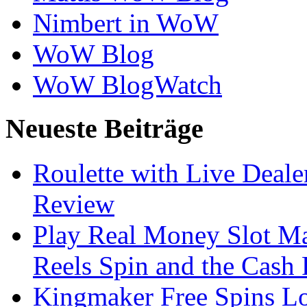
Nimbert in WoW
WoW Blog
WoW BlogWatch
Neueste Beiträge
Roulette with Live Deal
Review
Play Real Money Slot Ma
Reels Spin and the Cash
Kingmaker Free Spins Lo