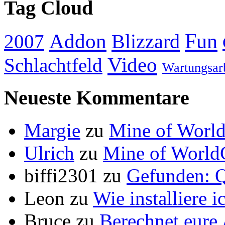
Tag Cloud
Addon
Fun
Blizzard
2007
Video
Schlachtfeld
Wartungsar
Neueste Kommentare
Margie
zu
Mine of World
Ulrich
zu
Mine of World
biffi2301
zu
Gefunden: Q
Leon
zu
Wie installiere 
Bruce
zu
Berechnet eur