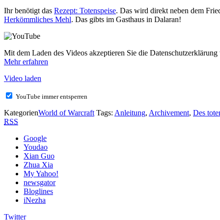
Ihr benötigt das
Rezept: Totenspeise
. Das wird direkt neben dem Frie
Herkömmliches Mehl
. Das gibts im Gasthaus in Dalaran!
Mit dem Laden des Videos akzeptieren Sie die Datenschutzerklärung
Mehr erfahren
Video laden
YouTube immer entsperren
Kategorien
World of Warcraft
Tags:
Anleitung
,
Archivement
,
Des tote
RSS
Google
Youdao
Xian Guo
Zhua Xia
My Yahoo!
newsgator
Bloglines
iNezha
Twitter