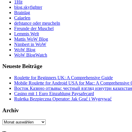
1Hit
blog.skyfighter
Brainlag
Calaelen
defstance oder meucheln
Freunde der Muschel
Lemmis Welt
Mattis WoW Blog
Nimbert in WoW
WoW Blog
WoW BlogWatch
Neueste Beiträge
Roulette for Beginners UK: A Comprehensive Guide
Mobile Roulette for Android USA for Mac: A Comprehensive 
Восток Казино отзывы: честный взгляд изнутри казахста
Casino mit 1 Euro Einzahlung Paysafecard
Ruletka Bezpieczna Operator: Jak Grać i Wygrywać
Archiv
Archiv