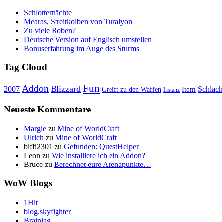
Schlotternächte
Mearas, Streitkolben von Turalyon
Zu viele Roben?
Deutsche Version auf Englisch umstellen
Bonuserfahrung im Auge des Sturms
Tag Cloud
Fun
Addon
Blizzard
Schlach
2007
Item
Greift zu den Waffen
Instanz
Neueste Kommentare
Margie
zu
Mine of WorldCraft
Ulrich
zu
Mine of WorldCraft
biffi2301
zu
Gefunden: QuestHelper
Leon
zu
Wie installiere ich ein Addon?
Bruce
zu
Berechnet eure Arenapunkte…
WoW Blogs
1Hit
blog.skyfighter
Brainlag