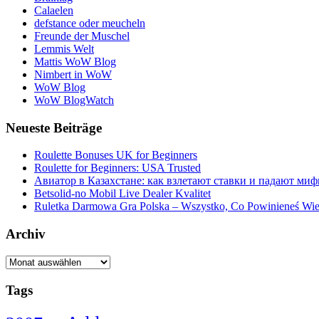
Calaelen
defstance oder meucheln
Freunde der Muschel
Lemmis Welt
Mattis WoW Blog
Nimbert in WoW
WoW Blog
WoW BlogWatch
Neueste Beiträge
Roulette Bonuses UK for Beginners
Roulette for Beginners: USA Trusted
Авиатор в Казахстане: как взлетают ставки и падают ми
Betsolid-no Mobil Live Dealer Kvalitet
Ruletka Darmowa Gra Polska – Wszystko, Co Powinieneś Wie
Archiv
Archiv
Tags