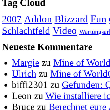
Tag Cloud
Addon
Fun
Blizzard
2007
Video
Schlachtfeld
Wartungsar
Neueste Kommentare
Margie
zu
Mine of World
Ulrich
zu
Mine of World
biffi2301
zu
Gefunden: Q
Leon
zu
Wie installiere 
Bruce
zu
Berechnet eur