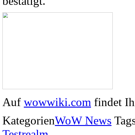
bestätigt.
Auf
wowwiki.com
findet I
Kategorien
WoW News
Tag
Testrealm