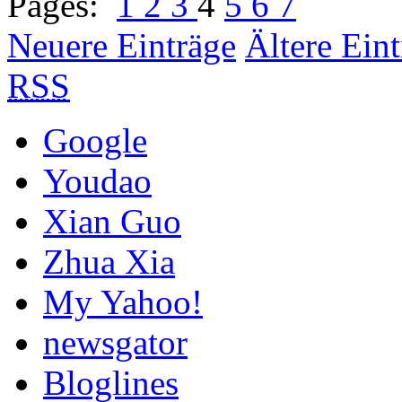
Pages:
1
2
3
4
5
6
7
Neuere Einträge
Ältere Ein
RSS
Google
Youdao
Xian Guo
Zhua Xia
My Yahoo!
newsgator
Bloglines