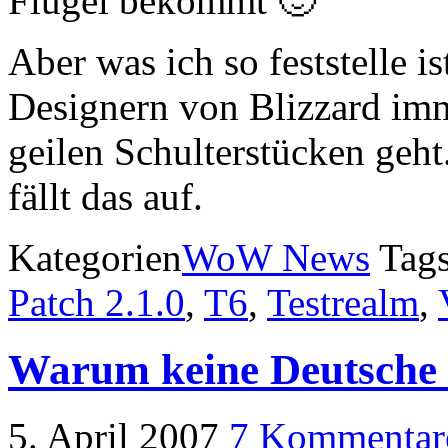
Flügel bekommt 🙂
Aber was ich so feststelle i
Designern von Blizzard im
geilen Schulterstücken geh
fällt das auf.
Kategorien
WoW News
Tag
Patch 2.1.0
,
T6
,
Testrealm
,
Warum keine Deutsche 
5. April 2007
7 Kommentar