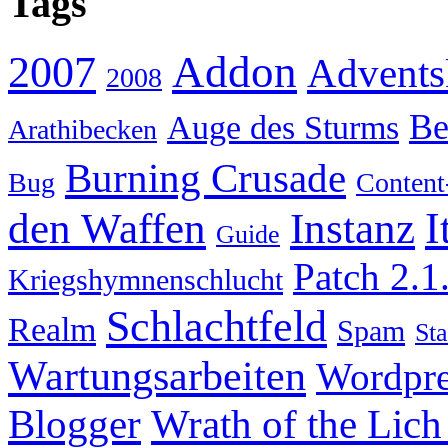
Tags
Addon
2007
Advents
2008
Be
Auge des Sturms
Arathibecken
Burning Crusade
Bug
Content
I
den Waffen
Instanz
Guide
Patch 2.1
Kriegshymnenschlucht
Schlachtfeld
Realm
Spam
Sta
Wartungsarbeiten
Wordpre
Wrath of the Lich
Blogger