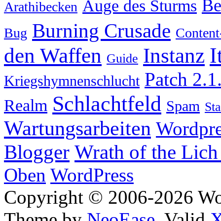
Be
Auge des Sturms
Arathibecken
Burning Crusade
Bug
Content
I
den Waffen
Instanz
Guide
Patch 2.1
Kriegshymnenschlucht
Schlachtfeld
Realm
Spam
Sta
Wartungsarbeiten
Wordpre
Wrath of the Lich
Blogger
Oben
WordPress
Copyright © 2006-2026 W
Theme by
NeoEase
. Valid
X