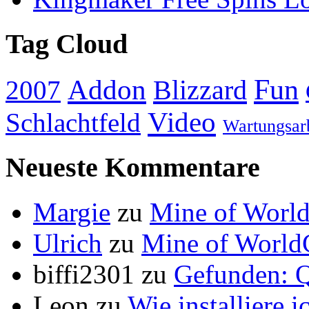
Tag Cloud
Addon
Fun
Blizzard
2007
Video
Schlachtfeld
Wartungsar
Neueste Kommentare
Margie
zu
Mine of World
Ulrich
zu
Mine of World
biffi2301
zu
Gefunden: Q
Leon
zu
Wie installiere 