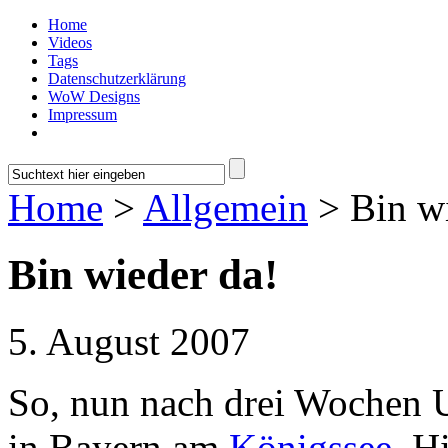
Home
Videos
Tags
Datenschutzerklärung
WoW Designs
Impressum
Home
>
Allgemein
> Bin wi
Bin wieder da!
5. August 2007
So, nun nach drei Wochen U
in Bayern am
Königssee
. H