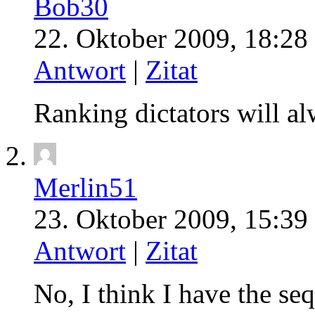
Bob30
22. Oktober 2009, 18:28
Antwort
|
Zitat
Ranking dictators will al
Merlin51
23. Oktober 2009, 15:39
Antwort
|
Zitat
No, I think I have the seq