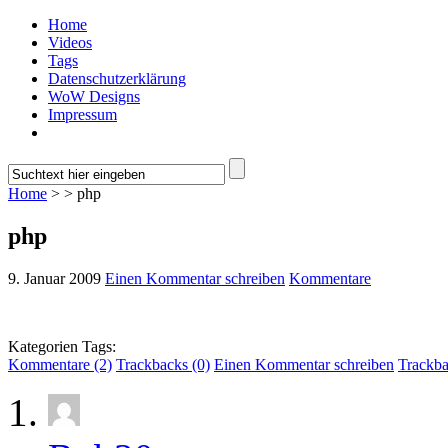
Home
Videos
Tags
Datenschutzerklärung
WoW Designs
Impressum
Home
> > php
php
9. Januar 2009
Einen Kommentar schreiben
Kommentare
Kategorien
Tags:
Kommentare (2)
Trackbacks (0)
Einen Kommentar schreiben
Trackb