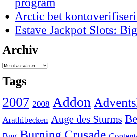
program
Arctic bet kontoverifiser
Estave Jackpot Slots: Bi
Archiv
Archiv
Tags
Addon
2007
Advents
2008
Be
Auge des Sturms
Arathibecken
Burning Crusade
Bug
Content