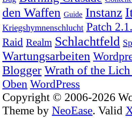
I
den Waffen
Instanz
Guide
Patch 2.1
Kriegshymnenschlucht
Schlachtfeld
Raid
Realm
S
Wartungsarbeiten
Wordpre
Wrath of the Lich
Blogger
Oben
WordPress
Copyright © 2006-2026 W
Theme by
NeoEase
. Valid
X