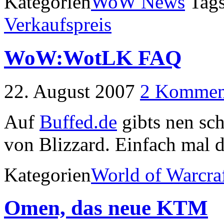
Kategorien
WoW News
Tag
Verkaufspreis
WoW:WotLK FAQ
22. August 2007
2 Kommen
Auf
Buffed.de
gibts nen s
von Blizzard. Einfach mal 
Kategorien
World of Warcra
Omen, das neue KTM