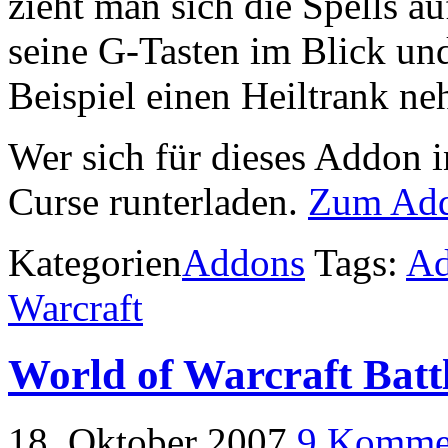
zieht man sich die Spells a
seine G-Tasten im Blick un
Beispiel einen Heiltrank n
Wer sich für dieses Addon in
Curse runterladen.
Zum Ad
Kategorien
Addons
Tags:
A
Warcraft
World of Warcraft Batt
18. Oktober 2007
9 Komme