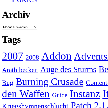
Archiv
Archiv
Tags
Addon
2007
Advents
2008
Be
Auge des Sturms
Arathibecken
Burning Crusade
Bug
Content
I
den Waffen
Instanz
Guide
Patch 2.1
Kriegshymnenschlucht