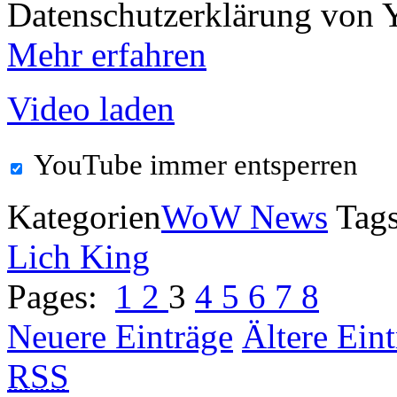
Datenschutzerklärung von 
Mehr erfahren
Video laden
YouTube immer entsperren
Kategorien
WoW News
Tag
Lich King
Pages:
1
2
3
4
5
6
7
8
Neuere Einträge
Ältere Ein
RSS