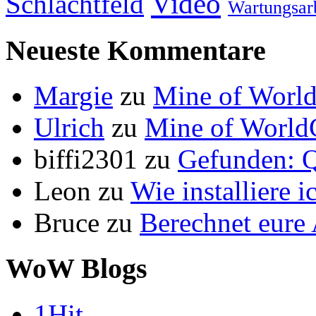
Video
Schlachtfeld
Wartungsar
Neueste Kommentare
Margie
zu
Mine of World
Ulrich
zu
Mine of World
biffi2301
zu
Gefunden: Q
Leon
zu
Wie installiere 
Bruce
zu
Berechnet eur
WoW Blogs
1Hit