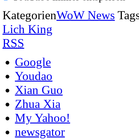
Kategorien
WoW News
Tag
Lich King
RSS
Google
Youdao
Xian Guo
Zhua Xia
My Yahoo!
newsgator