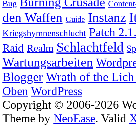
Burning Crusade
Bug
Content
I
den Waffen
Instanz
Guide
Patch 2.1
Kriegshymnenschlucht
Schlachtfeld
Raid
Realm
S
Wartungsarbeiten
Wordpre
Wrath of the Lich
Blogger
Oben
WordPress
Copyright © 2006-2026 W
Theme by
NeoEase
. Valid
X