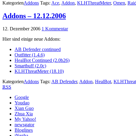
Kategorien
Addons
Tags:
Ace
,
Addon
,
KLHThreatMeter
,
Omen
,
Rai
Addons – 12.12.2006
12. Dezember 2006
1 Kommentar
Hier sind einige neue Addons:
AB Defender continued
Outfitter (1.4.6)
HealBot Continued (2.0b26)
Smartbuff (2.0c)
KLHThreatMeter (18.10)
Kategorien
Addons
Tags:
AB Defender
,
Addon
,
HealBot
,
KLHThreat
RSS
Google
Youdao
Xian Guo
Zhua Xia
My Yahoo!
newsgator
Bloglines
iNezha