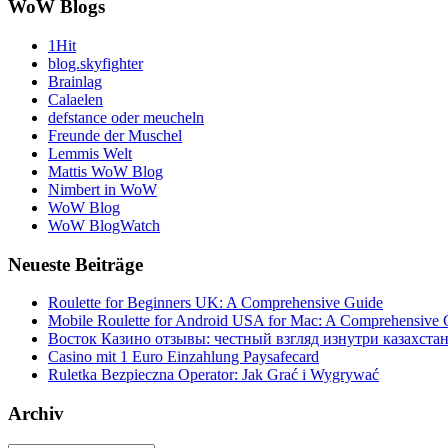
WoW Blogs
1Hit
blog.skyfighter
Brainlag
Calaelen
defstance oder meucheln
Freunde der Muschel
Lemmis Welt
Mattis WoW Blog
Nimbert in WoW
WoW Blog
WoW BlogWatch
Neueste Beiträge
Roulette for Beginners UK: A Comprehensive Guide
Mobile Roulette for Android USA for Mac: A Comprehensive 
Восток Казино отзывы: честный взгляд изнутри казахста
Casino mit 1 Euro Einzahlung Paysafecard
Ruletka Bezpieczna Operator: Jak Grać i Wygrywać
Archiv