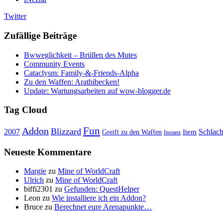
Twitter
Zufällige Beiträge
Bwweglichkeit – Brüllen des Mutes
Community Events
Cataclysm: Family-&-Friends-Alpha
Zu den Waffen: Arathibecken!
Update: Wartungsarbeiten auf wow-blogger.de
Tag Cloud
Fun
Addon
Blizzard
Schlach
2007
Item
Greift zu den Waffen
Instanz
Neueste Kommentare
Margie
zu
Mine of WorldCraft
Ulrich
zu
Mine of WorldCraft
biffi2301
zu
Gefunden: QuestHelper
Leon
zu
Wie installiere ich ein Addon?
Bruce
zu
Berechnet eure Arenapunkte…