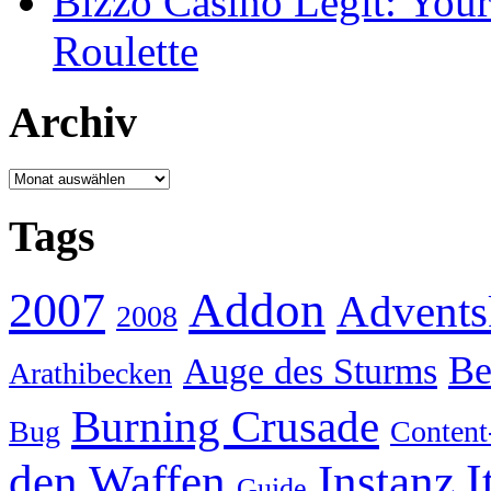
Bizzo Casino Legit: Your
Roulette
Archiv
Archiv
Tags
Addon
2007
Advents
2008
Be
Auge des Sturms
Arathibecken
Burning Crusade
Bug
Content
I
den Waffen
Instanz
Guide