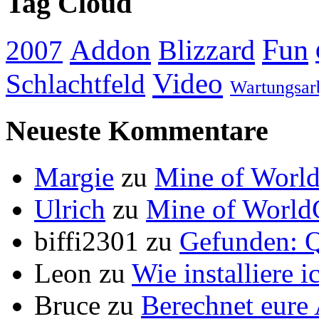
Tag Cloud
Addon
Fun
Blizzard
2007
Video
Schlachtfeld
Wartungsar
Neueste Kommentare
Margie
zu
Mine of World
Ulrich
zu
Mine of World
biffi2301
zu
Gefunden: Q
Leon
zu
Wie installiere 
Bruce
zu
Berechnet eur