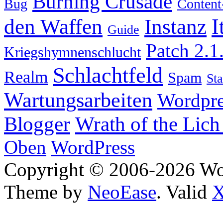
Burning Crusade
Bug
Content
I
den Waffen
Instanz
Guide
Patch 2.1
Kriegshymnenschlucht
Schlachtfeld
Realm
Spam
Sta
Wartungsarbeiten
Wordpre
Wrath of the Lich
Blogger
Oben
WordPress
Copyright © 2006-2026 W
Theme by
NeoEase
. Valid
X