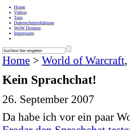
Home
Videos
Tags
Datenschutzerklärung
WoW Designs
Impressum
Home
>
World of Warcraft
,
Kein Sprachchat!
26. September 2007
Da habe ich vor ein paar Wo
Eredar den Sprachchat teste