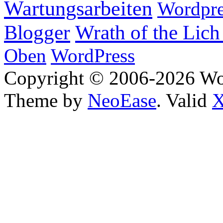
Wartungsarbeiten
Wordpre
Wrath of the Lich
Blogger
Oben
WordPress
Copyright © 2006-2026 W
Theme by
NeoEase
. Valid
X