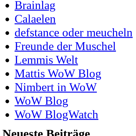
Brainlag
Calaelen
defstance oder meucheln
Freunde der Muschel
Lemmis Welt
Mattis WoW Blog
Nimbert in WoW
WoW Blog
WoW BlogWatch
Neueste Beiträge