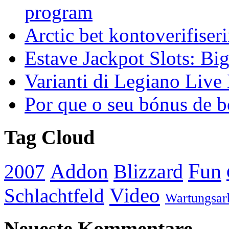
program
Arctic bet kontoverifiser
Estave Jackpot Slots: Bi
Varianti di Legiano Live
Por que o seu bónus de b
Tag Cloud
Addon
Fun
Blizzard
2007
Video
Schlachtfeld
Wartungsar
Neueste Kommentare