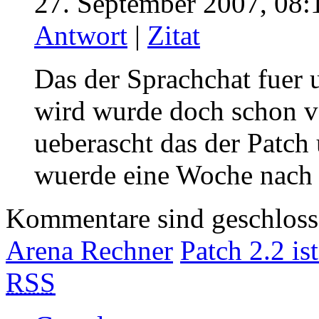
27. September 2007, 08:
Antwort
|
Zitat
Das der Sprachchat fuer 
wird wurde doch schon v
ueberascht das der Patch 
wuerde eine Woche nac
Kommentare sind geschlos
Arena Rechner
Patch 2.2 ist
RSS