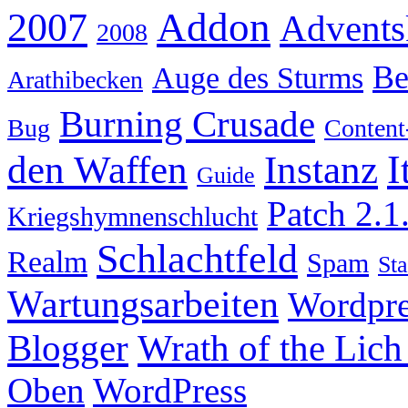
Addon
2007
Advents
2008
Be
Auge des Sturms
Arathibecken
Burning Crusade
Bug
Content
I
den Waffen
Instanz
Guide
Patch 2.1
Kriegshymnenschlucht
Schlachtfeld
Realm
Spam
Sta
Wartungsarbeiten
Wordpre
Wrath of the Lich
Blogger
Oben
WordPress