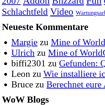
Addon
Fun
Blizzard
2007
Video
Schlachtfeld
Wartungsar
Neueste Kommentare
Margie
zu
Mine of World
Ulrich
zu
Mine of World
biffi2301
zu
Gefunden: Q
Leon
zu
Wie installiere 
Bruce
zu
Berechnet eur
WoW Blogs