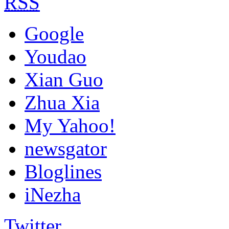
RSS
Google
Youdao
Xian Guo
Zhua Xia
My Yahoo!
newsgator
Bloglines
iNezha
Twitter