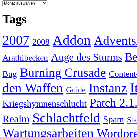
Archiv
Tags
Addon
2007
Advents
2008
Be
Auge des Sturms
Arathibecken
Burning Crusade
Bug
Content
I
den Waffen
Instanz
Guide
Patch 2.1
Kriegshymnenschlucht
Schlachtfeld
Realm
Spam
Sta
Wartungsarbeiten
Wordpre