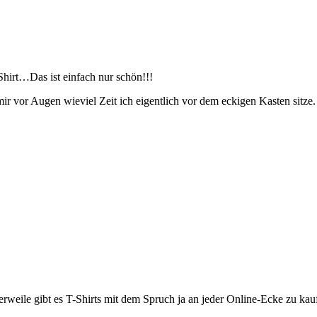
hirt…Das ist einfach nur schön!!!
r vor Augen wieviel Zeit ich eigentlich vor dem eckigen Kasten sitze.
weile gibt es T-Shirts mit dem Spruch ja an jeder Online-Ecke zu kauf