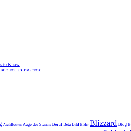
ds to Know
ависают в этом слоте
Blizzard
g
Beruf
Blog
Auge des Sturms
Beta
Bild
Bilder
Arathibecken
B