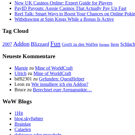
New UK Casinos Online: Expert Guide for Players
PayID Payouts: Aussie Casinos That Actually Pay Up Fast
Reel Talk: Smart Ways to Boost Your Chances on Online Poki
Withdrawing at Spin Kings While a Bonus Is Active
Tag Cloud
Fun
Addon
Blizzard
Schlach
2007
Item
Greift zu den Waffen
Instanz
Neueste Kommentare
Margie
zu
Mine of WorldCraft
Ulrich
zu
Mine of WorldCraft
biffi2301
zu
Gefunden: QuestHelper
Leon
zu
Wie installiere ich ein Addon?
Bruce
zu
Berechnet eure Arenapunkte…
WoW Blogs
1Hit
blog.skyfighter
Brainlag
Calaelen
defstance oder meucheln