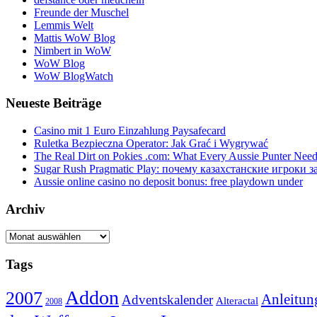
Freunde der Muschel
Lemmis Welt
Mattis WoW Blog
Nimbert in WoW
WoW Blog
WoW BlogWatch
Neueste Beiträge
Casino mit 1 Euro Einzahlung Paysafecard
Ruletka Bezpieczna Operator: Jak Grać i Wygrywać
The Real Dirt on Pokies .com: What Every Aussie Punter Nee
Sugar Rush Pragmatic Play: почему казахстанские игроки з
Aussie online casino no deposit bonus: free playdown under
Archiv
Archiv
Tags
Addon
2007
Anleitun
Adventskalender
Alteractal
2008