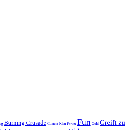
Fun
Greift zu
Burning Crusade
ug
Content-Klau
Gold
Forum