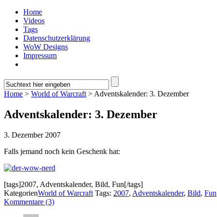
Home
Videos
Tags
Datenschutzerklärung
WoW Designs
Impressum
Home
>
World of Warcraft
> Adventskalender: 3. Dezember
Adventskalender: 3. Dezember
3. Dezember 2007
Falls jemand noch kein Geschenk hat:
[tags]2007, Adventskalender, Bild, Fun[/tags]
Kategorien
World of Warcraft
Tags:
2007
,
Adventskalender
,
Bild
,
Fun
Kommentare (3)