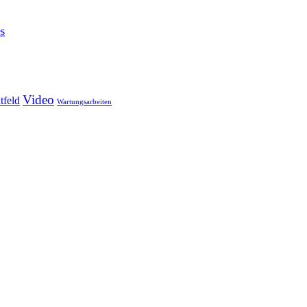
es
Video
tfeld
Wartungsarbeiten