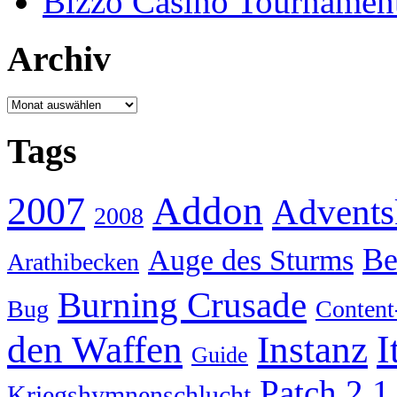
Bizzo Casino Tournamen
Archiv
Archiv
Tags
Addon
2007
Advents
2008
Be
Auge des Sturms
Arathibecken
Burning Crusade
Bug
Content
I
den Waffen
Instanz
Guide
Patch 2.1
Kriegshymnenschlucht