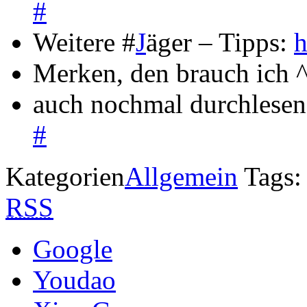
#
Weitere #
J
äger – Tipps:
h
Merken, den brauch ich 
auch nochmal durchlesen
#
Kategorien
Allgemein
Tags
RSS
Google
Youdao