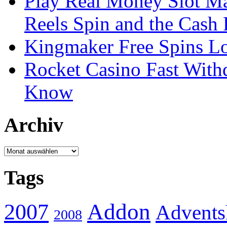
Play Real Money Slot Ma
Reels Spin and the Cash
Kingmaker Free Spins Lo
Rocket Casino Fast With
Know
Archiv
Archiv
Tags
Addon
2007
Advents
2008