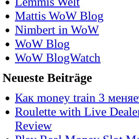
Lemmis Welt
Mattis WoW Blog
Nimbert in WoW
WoW Blog
WoW BlogWatch
Neueste Beiträge
Как money train 3 меня
Roulette with Live Deal
Review