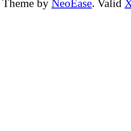
Theme by
NeoEase
. Valid
X