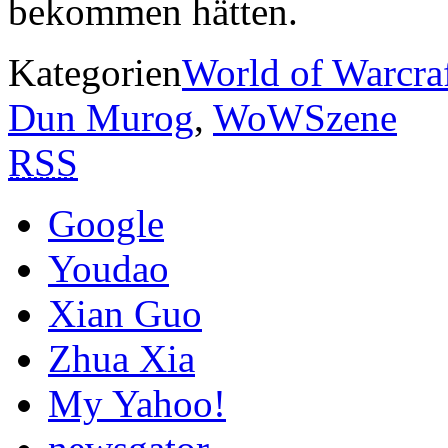
bekommen hätten.
Kategorien
World of Warcra
Dun Murog
,
WoWSzene
RSS
Google
Youdao
Xian Guo
Zhua Xia
My Yahoo!