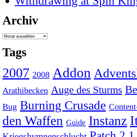
Withdrawing at Spin Kin
Archiv
Archiv
Tags
Addon
2007
Advents
2008
Be
Auge des Sturms
Arathibecken
Burning Crusade
Bug
Content
I
den Waffen
Instanz
Guide
Patch 2.1
Kriegshymnenschlucht