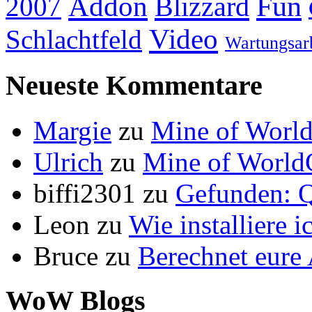
Addon
Fun
Blizzard
2007
Video
Schlachtfeld
Wartungsar
Neueste Kommentare
Margie
zu
Mine of World
Ulrich
zu
Mine of World
biffi2301
zu
Gefunden: Q
Leon
zu
Wie installiere 
Bruce
zu
Berechnet eur
WoW Blogs