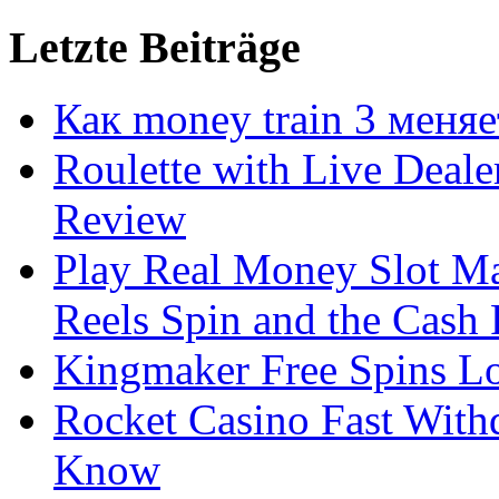
Letzte Beiträge
Как money train 3 меня
Roulette with Live Deal
Review
Play Real Money Slot Ma
Reels Spin and the Cash
Kingmaker Free Spins Lo
Rocket Casino Fast With
Know