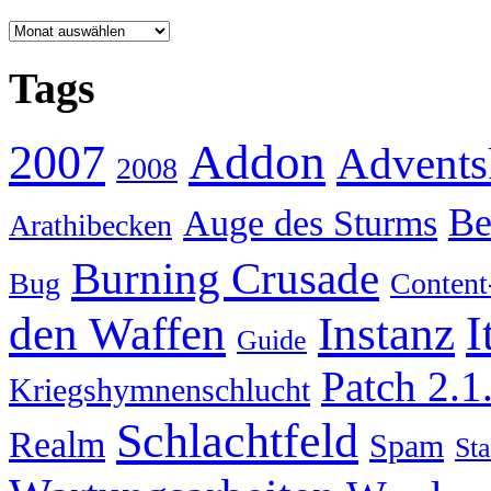
Archiv
Tags
Addon
2007
Advents
2008
Be
Auge des Sturms
Arathibecken
Burning Crusade
Bug
Content
I
den Waffen
Instanz
Guide
Patch 2.1
Kriegshymnenschlucht
Schlachtfeld
Realm
Spam
Sta