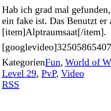
Hab ich grad mal gefunden, 
ein fake ist. Das Benutzt er 
[item]Alptraumsaat[/item].
[googlevideo]32505865407
Kategorien
Fun
,
World of Wa
Level 29
,
PvP
,
Video
RSS