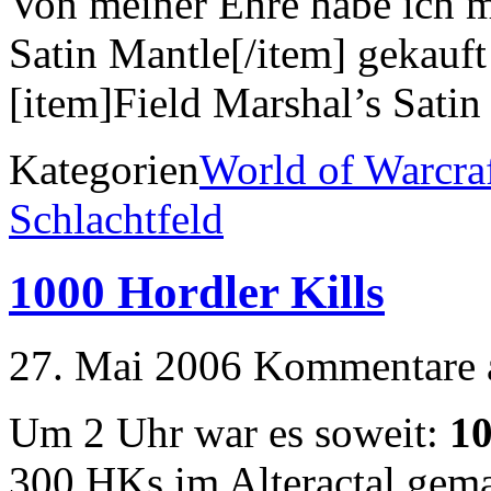
Von meiner Ehre habe ich m
Satin Mantle[/item] gekauft 
[item]Field Marshal’s Satin
Kategorien
World of Warcra
Schlachtfeld
1000 Hordler Kills
27. Mai 2006
Kommentare a
Um 2 Uhr war es soweit:
10
300 HKs im Alteractal gema