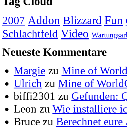
Tag Cloud
Addon
Fun
Blizzard
2007
Video
Schlachtfeld
Wartungsar
Neueste Kommentare
Margie
zu
Mine of World
Ulrich
zu
Mine of World
biffi2301
zu
Gefunden: Q
Leon
zu
Wie installiere 
Bruce
zu
Berechnet eur