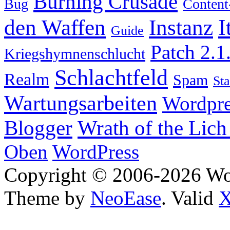
Burning Crusade
Bug
Content
I
den Waffen
Instanz
Guide
Patch 2.1
Kriegshymnenschlucht
Schlachtfeld
Realm
Spam
Sta
Wartungsarbeiten
Wordpre
Wrath of the Lich
Blogger
Oben
WordPress
Copyright © 2006-2026 W
Theme by
NeoEase
. Valid
X