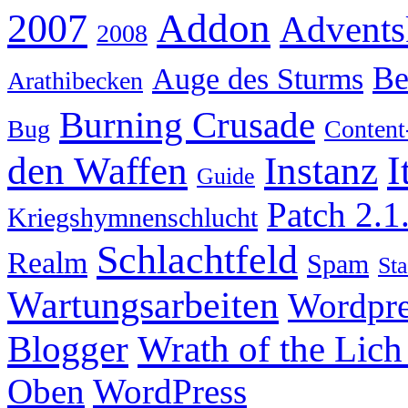
Addon
2007
Advents
2008
Be
Auge des Sturms
Arathibecken
Burning Crusade
Bug
Content
I
den Waffen
Instanz
Guide
Patch 2.1
Kriegshymnenschlucht
Schlachtfeld
Realm
Spam
Sta
Wartungsarbeiten
Wordpre
Wrath of the Lich
Blogger
Oben
WordPress