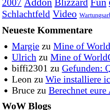
Addon
Fun
Blizzard
2007
Video
Schlachtfeld
Wartungsar
Neueste Kommentare
Margie
zu
Mine of World
Ulrich
zu
Mine of World
biffi2301
zu
Gefunden: Q
Leon
zu
Wie installiere 
Bruce
zu
Berechnet eur
WoW Blogs