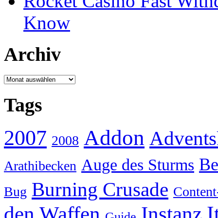
Rocket Casino Fast With
Know
Archiv
Archiv
Tags
Addon
2007
Advents
2008
Be
Auge des Sturms
Arathibecken
Burning Crusade
Bug
Content
I
den Waffen
Instanz
Guide