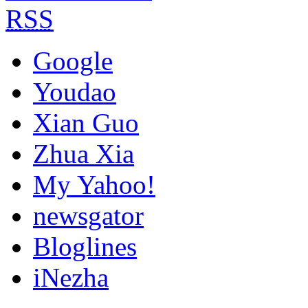
RSS
Google
Youdao
Xian Guo
Zhua Xia
My Yahoo!
newsgator
Bloglines
iNezha