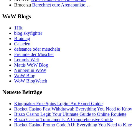
Bruce
zu
Berechnet eure Arenapunkte…
WoW Blogs
1Hit
blog.skyfighter
Brainlag
Calaelen
defstance oder meucheln
Freunde der Muschel
Lemmis Welt
Mattis WoW Blog
Nimbert in WoW
WoW Blog
WoW BlogWatch
Neueste Beiträge
Kingmaker Free Spins Login: An Expert Guide
Rocket Casino Fast Withdrawal: Everything You Need to Kno
Bizzo Casino Legit: Your Ultimate Guide to Online Roulette
Bizzo Casino Tournaments: A Comprehensive Guide
Rocket Casino Promo Code AU: Everything You Need to Kn