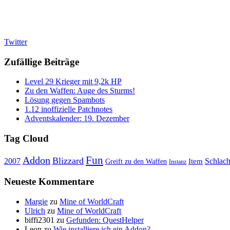
Twitter
Zufällige Beiträge
Level 29 Krieger mit 9,2k HP
Zu den Waffen: Auge des Sturms!
Lösung gegen Spambots
1.12 inoffizielle Patchnotes
Adventskalender: 19. Dezember
Tag Cloud
Fun
Addon
Blizzard
Schlach
2007
Item
Greift zu den Waffen
Instanz
Neueste Kommentare
Margie
zu
Mine of WorldCraft
Ulrich
zu
Mine of WorldCraft
biffi2301
zu
Gefunden: QuestHelper
Leon
zu
Wie installiere ich ein Addon?