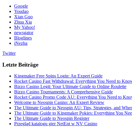
Google
Youdao
Xian Guo
Zhua Xia
My Yahoo!
newsgator
Bloglines
iNezha
Twitter
Letzte Beiträge
Kingmaker Free Spins Login: An Expert Guide
Rocket Casino Fast Withdrawal: Everything You Need to Kno
Bizzo Casino Legit: Your Ultimate Guide to Online Roulette
Bizzo Casino Tournaments: A Comprehensive Guide
Rocket Casino Promo Code AU: Everything You Need to Kn
Welcome to Neospin Casino: An Expert Review
The Ultimate Guide to Neospin AU: Tips, Strategies, and Wher
The Ultimate Guide to Kingmaker Pokies: Everything You Ne
The Ultimate Guide to Neospin Register
Przegląd katalogu gier NetEnt w NV Casino