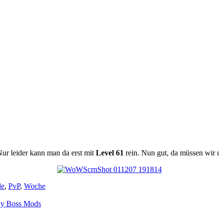
Nur leider kann man da erst mit
Level 61
rein. Nun gut, da müssen wir u
de
,
PvP
,
Woche
ly Boss Mods