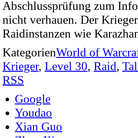
Abschlussprüfung zum Info
nicht verhauen. Der Krieger
Raidinstanzen wie Karazha
Kategorien
World of Warcra
Krieger
,
Level 30
,
Raid
,
Tal
RSS
Google
Youdao
Xian Guo