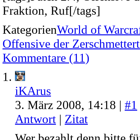
Fraktion, Ruf[/tags]
Kategorien
World of Warcra
Offensive der Zerschmetter
Kommentare (11)
iKArus
3. März 2008, 14:18 |
#1
Antwort
|
Zitat
Wer bezahlt denn bitte für