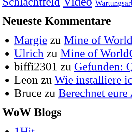
Video
Schlachtfeld
Wartungsar
Neueste Kommentare
Margie
zu
Mine of World
Ulrich
zu
Mine of World
biffi2301
zu
Gefunden: Q
Leon
zu
Wie installiere 
Bruce
zu
Berechnet eur
WoW Blogs
1Hit