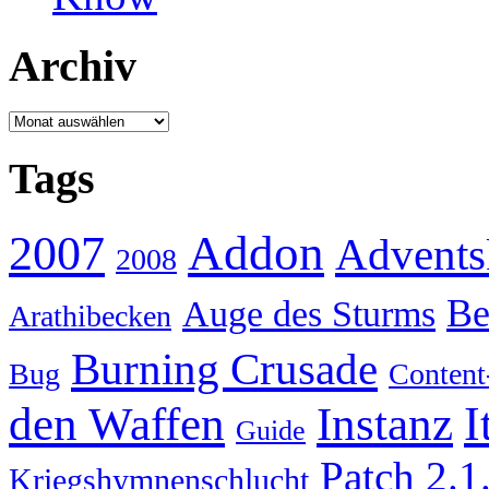
Archiv
Archiv
Tags
Addon
2007
Advents
2008
Be
Auge des Sturms
Arathibecken
Burning Crusade
Bug
Content
I
den Waffen
Instanz
Guide
Patch 2.1
Kriegshymnenschlucht