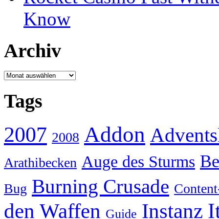
Know
Archiv
Archiv
Tags
Addon
2007
Advents
2008
Be
Auge des Sturms
Arathibecken
Burning Crusade
Bug
Content
I
den Waffen
Instanz
Guide